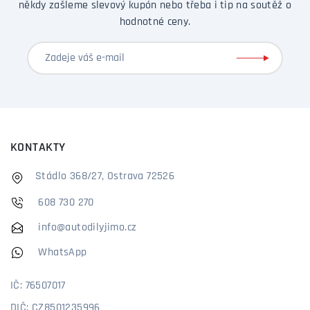
někdy zašleme slevový kupón nebo třeba i tip na soutěž o
hodnotné ceny.
KONTAKTY
Stádlo 368/27, Ostrava 72526
608 730 270
info@autodilyjimo.cz
WhatsApp
IČ: 76507017
DIČ: CZ8501235996