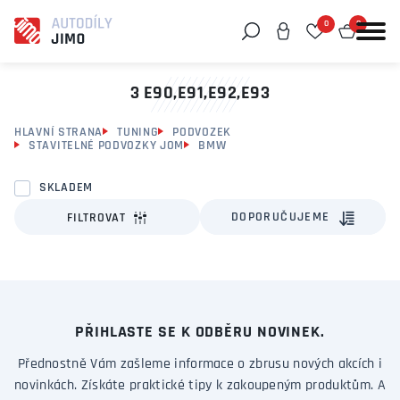
0
0
Můžeme vám pomoci něco najít?
3 E90,E91,E92,E93
HLAVNÍ STRANA
TUNING
PODVOZEK
STAVITELNÉ PODVOZKY JOM
BMW
SKLADEM
DOPORUČUJEME
FILTROVAT
PŘIHLASTE SE K ODBĚRU NOVINEK.
Přednostně Vám zašleme informace o zbrusu nových akcích i
novinkách. Získáte praktické tipy k zakoupeným produktům. A