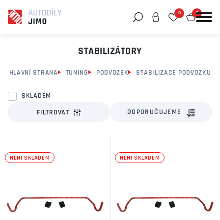
0
0
Můžeme vám pomoci něco najít?
STABILIZÁTORY
HLAVNÍ STRANA
TUNING
PODVOZEK
STABILIZACE PODVOZKU
SKLADEM
DOPORUČUJEME
FILTROVAT
NENÍ SKLADEM
NENÍ SKLADEM