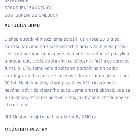
REFERENCE
SPOKOJENÍ ZÁKAZNÍCI
ODSTOUPENÍ OD SMLOUVY
AUTODÍLY JIMO
E-shop autodílyjimo.cz jsme založili už v roce 2010 a od
začátku stavíme na zkušenostech z praxe. Sám jsem prošel
cestu od automechanika přes karosářskou dílnu až po výkup
a prodej aut, takže dobře vím, co zákazníci řeší a co opravdu
funguje. Díky tomu vám dokážeme poradit nejen podle
katalogu, ale hlavně ze zkušeností, které sbírám již více než
20 let. Nabízíme díly, které pasují, vydrží a které bych
neváhal dát i do vlastního auta. Jsme prostě obchod, kde se
o zákazníky staráme poctivě – tak, jak bychom chtěli, aby se
starali o nás.
Jiří Mosler - majitel eshopu AutodilyJIMO.cz
MOŽNOSTI PLATBY