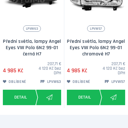
LPVW63
LPVW57
Přední světla, lampy Angel
Přední světla, lampy Angel
Eyes VW Polo 6N2 99-01
Eyes VW Polo 6N2 99-01
černá H7
chromové H7
207,71 €
207,71 €
4 120 Kč bez
4 120 Kč bez
4 985 Kč
4 985 Kč
DPH
DPH
OBLÍBENÉ
LPVW63
OBLÍBENÉ
LPVW57