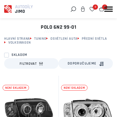
0
0
Můžeme vám pomoci něco najít?
POLO 6N2 99-01
HLAVNÍ STRANA
TUNING
OSVĚTLENÍ AUTA
PŘEDNÍ SVĚTLA
VOLKSWAGEN
SKLADEM
DOPORUČUJEME
FILTROVAT
NENÍ SKLADEM
NENÍ SKLADEM