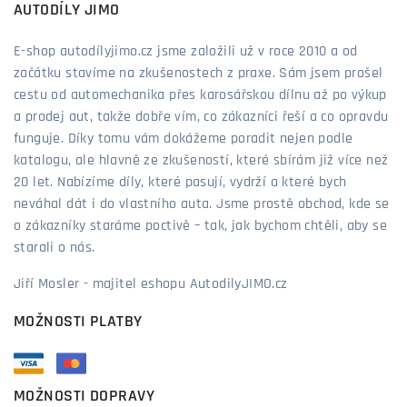
AUTODÍLY JIMO
E-shop autodílyjimo.cz jsme založili už v roce 2010 a od
začátku stavíme na zkušenostech z praxe. Sám jsem prošel
cestu od automechanika přes karosářskou dílnu až po výkup
a prodej aut, takže dobře vím, co zákazníci řeší a co opravdu
funguje. Díky tomu vám dokážeme poradit nejen podle
katalogu, ale hlavně ze zkušeností, které sbírám již více než
20 let. Nabízíme díly, které pasují, vydrží a které bych
neváhal dát i do vlastního auta. Jsme prostě obchod, kde se
o zákazníky staráme poctivě – tak, jak bychom chtěli, aby se
starali o nás.
Jiří Mosler - majitel eshopu AutodilyJIMO.cz
MOŽNOSTI PLATBY
MOŽNOSTI DOPRAVY