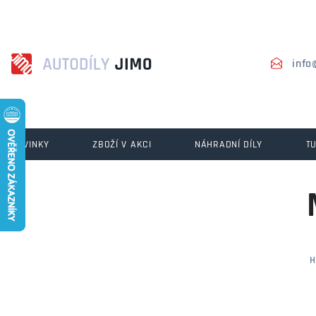
info
NOVINKY
ZBOŽÍ V AKCI
NÁHRADNÍ DÍLY
T
H