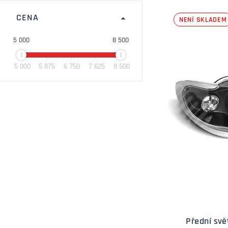
CENA
NENÍ SKLADEM
5 000
8 500
5 000
5 875
6 750
7 625
8 500
Přední svě