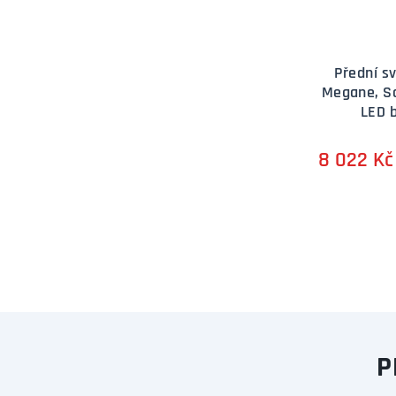
Přední s
Megane, Sc
LED b
8 022 Kč
P