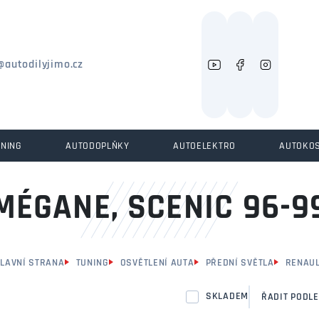
Můžeme vám pomoci něco najít?
@autodilyjimo.cz
UNING
AUTODOPLŇKY
AUTOELEKTRO
AUTOKO
MÉGANE, SCENIC 96-9
LAVNÍ STRANA
TUNING
OSVĚTLENÍ AUTA
PŘEDNÍ SVĚTLA
RENAU
SKLADEM
ŘADIT PODLE