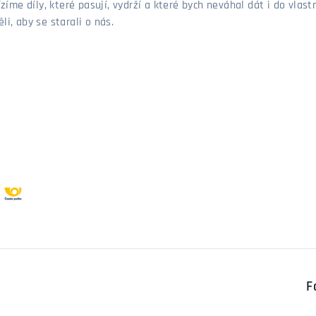
ízíme díly, které pasují, vydrží a které bych neváhal dát i do vla
i, aby se starali o nás.
F