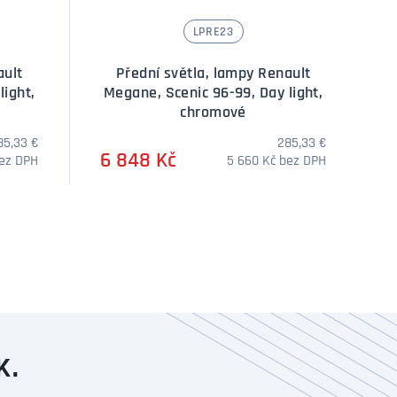
LPRE23
ault
Přední světla, lampy Renault
light,
Megane, Scenic 96-99, Day light,
chromové
85,33 €
285,33 €
6 848 Kč
bez DPH
5 660 Kč bez DPH
DOTAZ
DOTAZ
K.