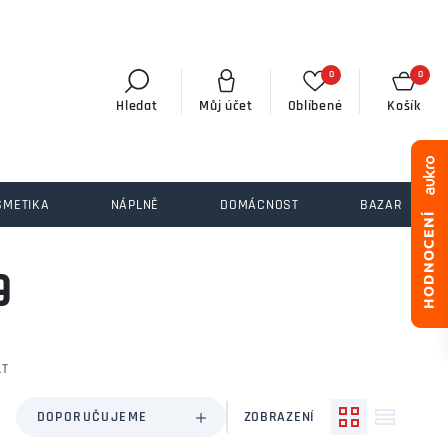
0
0
Hledat
Můj účet
Oblíbené
Košík
SMETIKA
NÁPLNĚ
DOMÁCNOST
BAZAR
9
LT
DOPORUČUJEME
ZOBRAZENÍ