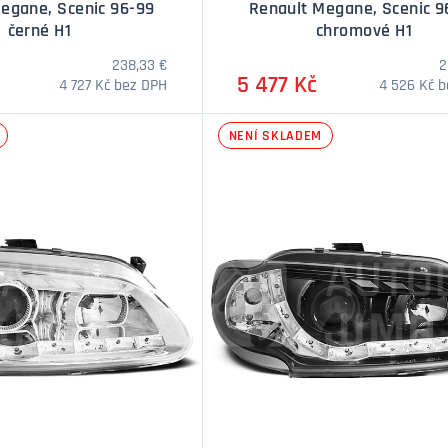
egane, Scenic 96-99
Renault Megane, Scenic 9
černé H1
chromové H1
238,33 €
2
5 477 Kč
4 727 Kč bez DPH
4 526 Kč 
NENÍ SKLADEM
DOTAZ