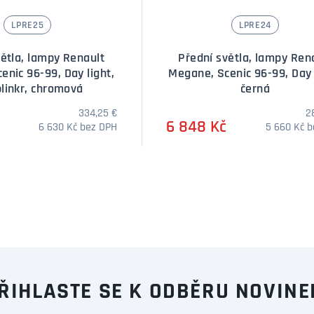
LPRE25
LPRE24
větla, lampy Renault
Přední světla, lampy Ren
enic 96-99, Day light,
Megane, Scenic 96-99, Day 
linkr, chromová
černá
334,25 €
2
6 848 Kč
6 630 Kč bez DPH
5 660 Kč 
DOTAZ
ŘIHLASTE SE K ODBĚRU NOVINE