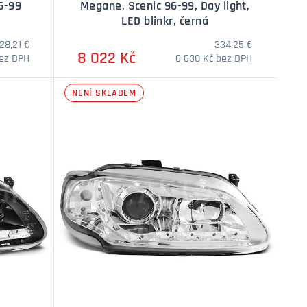
6-99
Megane, Scenic 96-99, Day light,
LED blinkr, černá
28,21 €
334,25 €
8 022 Kč
bez DPH
6 630 Kč bez DPH
NENÍ SKLADEM
DOTAZ
DOTAZ