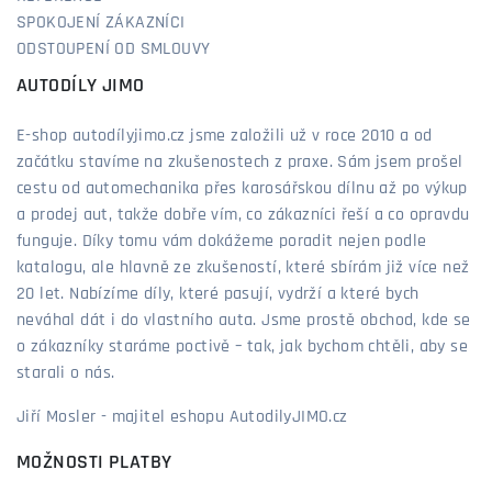
SPOKOJENÍ ZÁKAZNÍCI
ODSTOUPENÍ OD SMLOUVY
AUTODÍLY JIMO
E-shop autodílyjimo.cz jsme založili už v roce 2010 a od
začátku stavíme na zkušenostech z praxe. Sám jsem prošel
cestu od automechanika přes karosářskou dílnu až po výkup
a prodej aut, takže dobře vím, co zákazníci řeší a co opravdu
funguje. Díky tomu vám dokážeme poradit nejen podle
katalogu, ale hlavně ze zkušeností, které sbírám již více než
20 let. Nabízíme díly, které pasují, vydrží a které bych
neváhal dát i do vlastního auta. Jsme prostě obchod, kde se
o zákazníky staráme poctivě – tak, jak bychom chtěli, aby se
starali o nás.
Jiří Mosler - majitel eshopu AutodilyJIMO.cz
MOŽNOSTI PLATBY