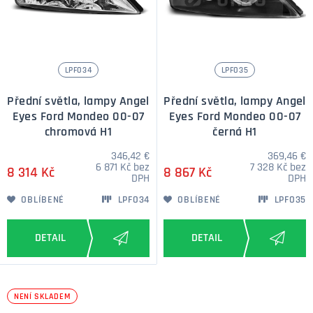
LPFO34
LPFO35
Přední světla, lampy Angel
Přední světla, lampy Angel
Eyes Ford Mondeo 00-07
Eyes Ford Mondeo 00-07
chromová H1
černá H1
346,42 €
369,46 €
6 871 Kč bez
7 328 Kč bez
8 314 Kč
8 867 Kč
DPH
DPH
OBLÍBENÉ
LPFO34
OBLÍBENÉ
LPFO35
NENÍ SKLADEM