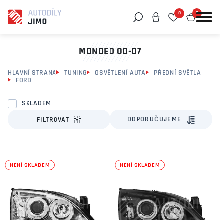
0
0
Můžeme vám pomoci něco najít?
MONDEO 00-07
HLAVNÍ STRANA
TUNING
OSVĚTLENÍ AUTA
PŘEDNÍ SVĚTLA
FORD
SKLADEM
DOPORUČUJEME
FILTROVAT
NENÍ SKLADEM
NENÍ SKLADEM