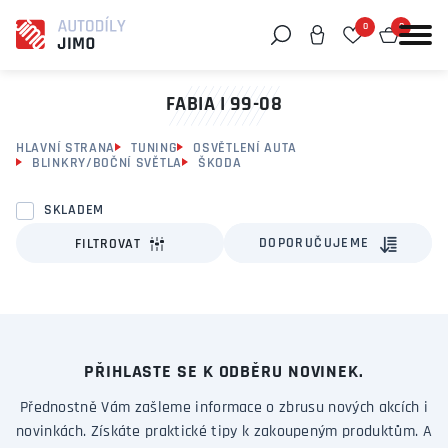
0
0
Můžeme vám pomoci něco najít?
FABIA I 99-08
HLAVNÍ STRANA
TUNING
OSVĚTLENÍ AUTA
BLINKRY/BOČNÍ SVĚTLA
ŠKODA
SKLADEM
DOPORUČUJEME
FILTROVAT
PŘIHLASTE SE K ODBĚRU NOVINEK.
Přednostně Vám zašleme informace o zbrusu nových akcích i
novinkách. Získáte praktické tipy k zakoupeným produktům. A