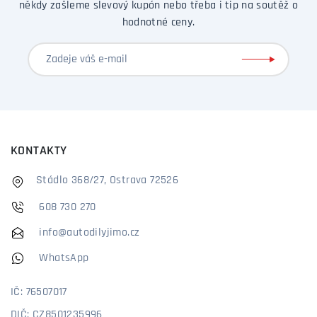
někdy zašleme slevový kupón nebo třeba i tip na soutěž o
hodnotné ceny.
KONTAKTY
Stádlo 368/27, Ostrava 72526
608 730 270
info@autodilyjimo.cz
WhatsApp
IČ: 76507017
DIČ: CZ8501235996