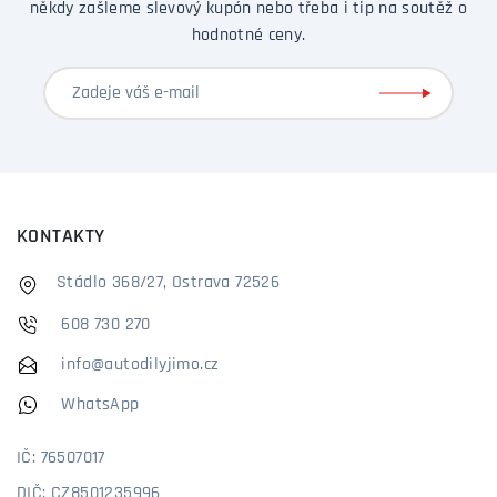
někdy zašleme slevový kupón nebo třeba i tip na soutěž o
hodnotné ceny.
KONTAKTY
Stádlo 368/27, Ostrava 72526
608 730 270
info@autodilyjimo.cz
WhatsApp
IČ: 76507017
DIČ: CZ8501235996