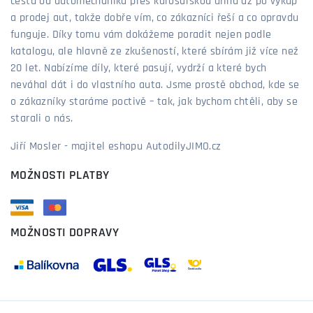
cestu od automechanika přes karosářskou dílnu až po výkup
a prodej aut, takže dobře vím, co zákazníci řeší a co opravdu
funguje. Díky tomu vám dokážeme poradit nejen podle
katalogu, ale hlavně ze zkušeností, které sbírám již více než
20 let. Nabízíme díly, které pasují, vydrží a které bych
neváhal dát i do vlastního auta. Jsme prostě obchod, kde se
o zákazníky staráme poctivě – tak, jak bychom chtěli, aby se
starali o nás.
Jiří Mosler - majitel eshopu AutodilyJIMO.cz
MOŽNOSTI PLATBY
MOŽNOSTI DOPRAVY