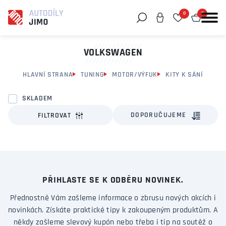
0
0
Můžeme vám pomoci něco najít?
VOLKSWAGEN
HLAVNÍ STRANA
TUNING
MOTOR/VÝFUK
KITY K SÁNÍ
SKLADEM
DOPORUČUJEME
FILTROVAT
PŘIHLASTE SE K ODBĚRU NOVINEK.
Přednostně Vám zašleme informace o zbrusu nových akcích i
novinkách. Získáte praktické tipy k zakoupeným produktům. A
někdy zašleme slevový kupón nebo třeba i tip na soutěž o