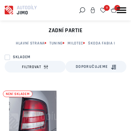
0
0
Můžeme vám pomoci něco najít?
ZADNÍ PARTIE
HLAVNÍ STRANA
TUNING
MILOTEC
ŠKODA FABIA I
SKLADEM
DOPORUČUJEME
FILTROVAT
NENÍ SKLADEM