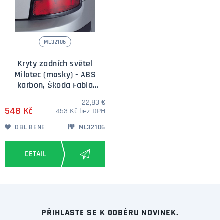
ML32106
Kryty zadních světel
Milotec (masky) - ABS
karbon, Škoda Fabia
Combi/Sedan 00-04
22,83 €
548 Kč
453 Kč bez DPH
OBLÍBENÉ
ML32106
PŘIHLASTE SE K ODBĚRU NOVINEK.