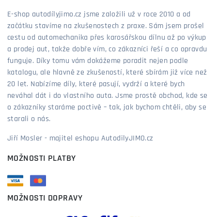
E-shop autodílyjimo.cz jsme založili už v roce 2010 a od
začátku stavíme na zkušenostech z praxe. Sám jsem prošel
cestu od automechanika přes karosářskou dílnu až po výkup
a prodej aut, takže dobře vím, co zákazníci řeší a co opravdu
funguje. Díky tomu vám dokážeme poradit nejen podle
katalogu, ale hlavně ze zkušeností, které sbírám již více než
20 let. Nabízíme díly, které pasují, vydrží a které bych
neváhal dát i do vlastního auta. Jsme prostě obchod, kde se
o zákazníky staráme poctivě – tak, jak bychom chtěli, aby se
starali o nás.
Jiří Mosler - majitel eshopu AutodilyJIMO.cz
MOŽNOSTI PLATBY
MOŽNOSTI DOPRAVY