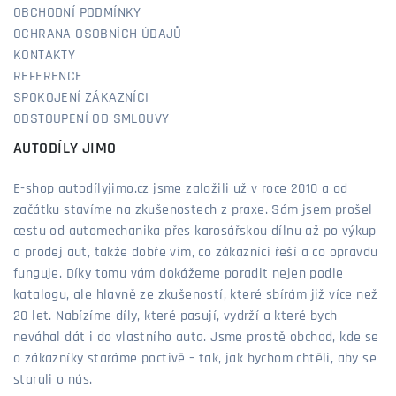
OBCHODNÍ PODMÍNKY
OCHRANA OSOBNÍCH ÚDAJŮ
KONTAKTY
REFERENCE
SPOKOJENÍ ZÁKAZNÍCI
ODSTOUPENÍ OD SMLOUVY
AUTODÍLY JIMO
E-shop autodílyjimo.cz jsme založili už v roce 2010 a od
začátku stavíme na zkušenostech z praxe. Sám jsem prošel
cestu od automechanika přes karosářskou dílnu až po výkup
a prodej aut, takže dobře vím, co zákazníci řeší a co opravdu
funguje. Díky tomu vám dokážeme poradit nejen podle
katalogu, ale hlavně ze zkušeností, které sbírám již více než
20 let. Nabízíme díly, které pasují, vydrží a které bych
neváhal dát i do vlastního auta. Jsme prostě obchod, kde se
o zákazníky staráme poctivě – tak, jak bychom chtěli, aby se
starali o nás.