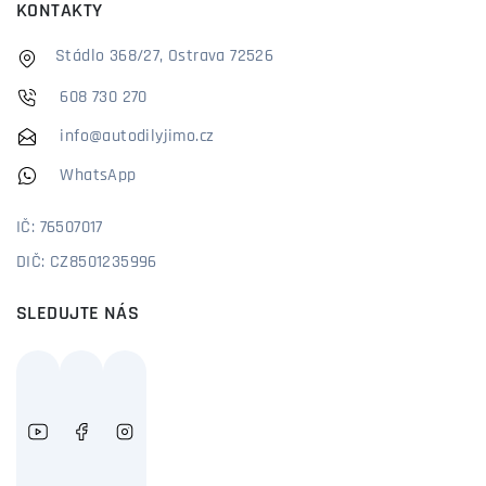
KONTAKTY
Stádlo 368/27, Ostrava 72526
608 730 270
info@autodilyjimo.cz
WhatsApp
IČ: 76507017
DIČ: CZ8501235996
SLEDUJTE NÁS