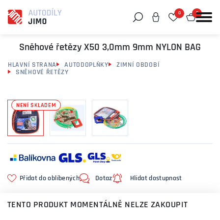
0
0
Můžeme vám pomoci něco najít?
Sněhové řetězy X50 3,0mm 9mm NYLON BAG
HLAVNÍ STRANA
AUTODOPLŇKY
ZIMNÍ OBDOBÍ
SNĚHOVÉ ŘETĚZY
NENÍ SKLADEM
Přidat do oblíbených
Dotaz
Hlídat dostupnost
TENTO PRODUKT MOMENTÁLNĚ NELZE ZAKOUPIT