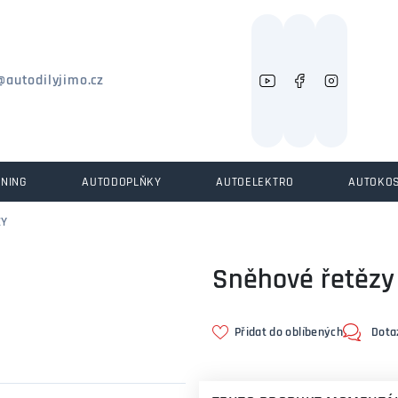
Můžeme vám pomoci něco najít?
@autodilyjimo.cz
UNING
AUTODOPLŇKY
AUTOELEKTRO
AUTOKO
ZY
Sněhové řetězy
Přidat do oblíbených
Dota