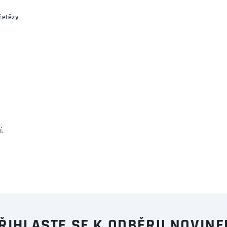
řetězy
í.
ŘIHLASTE SE K ODBĚRU NOVINE