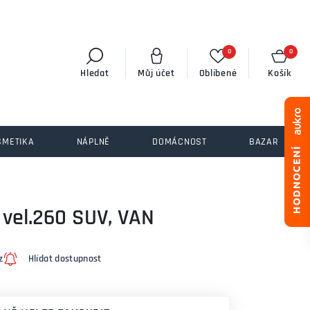
0
0
Hledat
Můj účet
Oblíbené
Košík
SMETIKA
NÁPLNĚ
DOMÁCNOST
BAZAR
 vel.260 SUV, VAN
z
Hlídat dostupnost