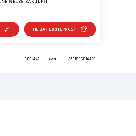
NĚ NELZE ZAKOUPIT
CO01442
EAN
8591686014426