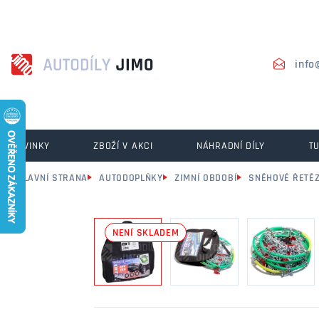
info
NOVINKY
ZBOŽÍ V AKCI
NÁHRADNÍ DÍLY
T
HLAVNÍ STRANA
AUTODOPLŇKY
ZIMNÍ OBDOBÍ
SNĚHOVÉ ŘETĚ
NENÍ SKLADEM