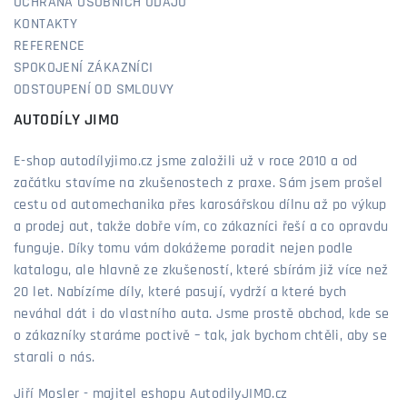
OCHRANA OSOBNÍCH ÚDAJŮ
KONTAKTY
REFERENCE
SPOKOJENÍ ZÁKAZNÍCI
ODSTOUPENÍ OD SMLOUVY
AUTODÍLY JIMO
E-shop autodílyjimo.cz jsme založili už v roce 2010 a od
začátku stavíme na zkušenostech z praxe. Sám jsem prošel
cestu od automechanika přes karosářskou dílnu až po výkup
a prodej aut, takže dobře vím, co zákazníci řeší a co opravdu
funguje. Díky tomu vám dokážeme poradit nejen podle
katalogu, ale hlavně ze zkušeností, které sbírám již více než
20 let. Nabízíme díly, které pasují, vydrží a které bych
neváhal dát i do vlastního auta. Jsme prostě obchod, kde se
o zákazníky staráme poctivě – tak, jak bychom chtěli, aby se
starali o nás.
Jiří Mosler - majitel eshopu AutodilyJIMO.cz