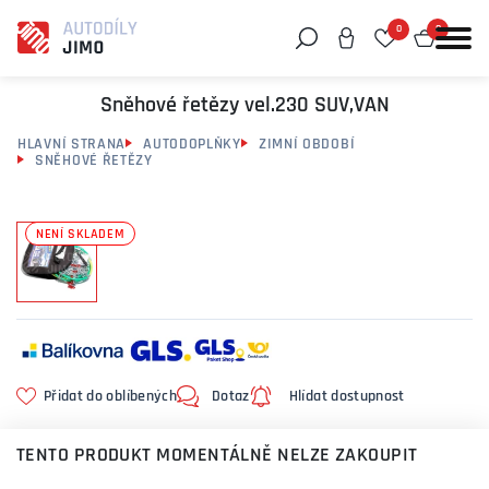
0
0
Můžeme vám pomoci něco najít?
Sněhové řetězy vel.230 SUV,VAN
HLAVNÍ STRANA
AUTODOPLŇKY
ZIMNÍ OBDOBÍ
SNĚHOVÉ ŘETĚZY
NENÍ SKLADEM
Přidat do oblíbených
Dotaz
Hlídat dostupnost
TENTO PRODUKT MOMENTÁLNĚ NELZE ZAKOUPIT