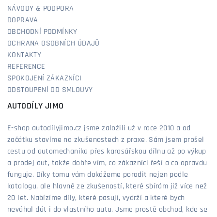
NÁVODY & PODPORA
DOPRAVA
OBCHODNÍ PODMÍNKY
OCHRANA OSOBNÍCH ÚDAJŮ
KONTAKTY
REFERENCE
SPOKOJENÍ ZÁKAZNÍCI
ODSTOUPENÍ OD SMLOUVY
AUTODÍLY JIMO
E-shop autodílyjimo.cz jsme založili už v roce 2010 a od
začátku stavíme na zkušenostech z praxe. Sám jsem prošel
cestu od automechanika přes karosářskou dílnu až po výkup
a prodej aut, takže dobře vím, co zákazníci řeší a co opravdu
funguje. Díky tomu vám dokážeme poradit nejen podle
katalogu, ale hlavně ze zkušeností, které sbírám již více než
20 let. Nabízíme díly, které pasují, vydrží a které bych
neváhal dát i do vlastního auta. Jsme prostě obchod, kde se