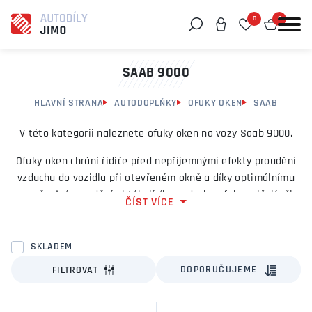
0
0
Můžeme vám pomoci něco najít?
SAAB 9000
HLAVNÍ STRANA
AUTODOPLŇKY
OFUKY OKEN
SAAB
V této kategorii naleznete ofuky oken na vozy Saab 9000.
Ofuky oken chrání řidiče před nepříjemnými efekty proudění
vzduchu do vozidla při otevřeném okně a díky optimálnímu
usměrnění proudění obtékajícího vzduchu ofuky snižují při
ČÍST VÍCE
pootevřeném okénku vznikající hluk a průvan.
SKLADEM
DOPORUČUJEME
FILTROVAT