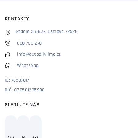
KONTAKTY
Stádlo 368/27, Ostrava 72526
608 730 270
info@autodilyjimo.cz
WhatsApp
IČ: 76507017
DIČ: CZ8501235996
SLEDUJTE NÁS