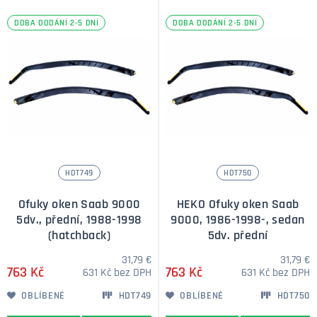
DOBA DODÁNÍ 2-5 DNÍ
DOBA DODÁNÍ 2-5 DNÍ
HDT749
HDT750
Ofuky oken Saab 9000
HEKO Ofuky oken Saab
5dv., přední, 1988-1998
9000, 1986-1998-, sedan
(hatchback)
5dv. přední
31,79 €
31,79 €
763 Kč
763 Kč
631 Kč bez DPH
631 Kč bez DPH
OBLÍBENÉ
HDT749
OBLÍBENÉ
HDT750