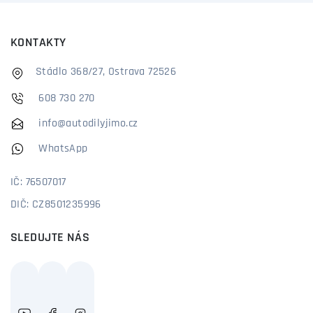
KONTAKTY
Stádlo 368/27, Ostrava 72526
608 730 270
info@autodilyjimo.cz
WhatsApp
IČ: 76507017
DIČ: CZ8501235996
SLEDUJTE NÁS