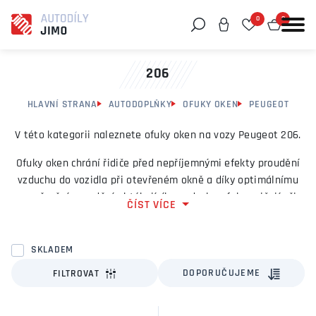
0
0
Můžeme vám pomoci něco najít?
206
HLAVNÍ STRANA
AUTODOPLŇKY
OFUKY OKEN
PEUGEOT
V této kategorii naleznete ofuky oken na vozy Peugeot 206.
Ofuky oken chrání řidiče před nepříjemnými efekty proudění
vzduchu do vozidla při otevřeném okně a díky optimálnímu
usměrnění proudění obtékajícího vzduchu ofuky snižují při
ČÍST VÍCE
pootevřeném okénku vznikající hluk a průvan.
SKLADEM
DOPORUČUJEME
FILTROVAT