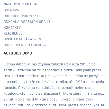
NÁVODY & PODPORA
DOPRAVA
OBCHODNÍ PODMÍNKY
OCHRANA OSOBNÍCH ÚDAJŮ
KONTAKTY
REFERENCE
SPOKOJENÍ ZÁKAZNÍCI
ODSTOUPENÍ OD SMLOUVY
AUTODÍLY JIMO
E-shop autodílyjimo.cz jsme založili už v roce 2010 a od
začátku stavíme na zkušenostech z praxe. Sám jsem prošel
cestu od automechanika přes karosářskou dílnu až po výkup
a prodej aut, takže dobře vím, co zákazníci řeší a co opravdu
funguje. Díky tomu vám dokážeme poradit nejen podle
katalogu, ale hlavně ze zkušeností, které sbírám již více než
20 let. Nabízíme díly, které pasují, vydrží a které bych
neváhal dát i do vlastního auta. Jsme prostě obchod, kde se