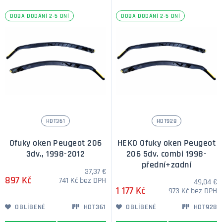
DOBA DODÁNÍ 2-5 DNÍ
DOBA DODÁNÍ 2-5 DNÍ
HDT361
HDT928
Ofuky oken Peugeot 206
HEKO Ofuky oken Peugeot
3dv., 1998-2012
206 5dv. combi 1998-
přední+zadní
37,37 €
897 Kč
741 Kč bez DPH
49,04 €
1 177 Kč
973 Kč bez DPH
OBLÍBENÉ
HDT361
OBLÍBENÉ
HDT928