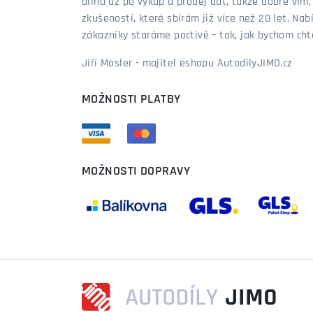
dílnu až po výkup a prodej aut, takže dobře vím
zkušeností, které sbírám již více než 20 let. Nab
zákazníky staráme poctivě – tak, jak bychom chtěl
Jiří Mosler - majitel eshopu AutodilyJIMO.cz
MOŽNOSTI PLATBY
MOŽNOSTI DOPRAVY