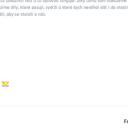
, co zákazníci řeší a co opravdu funguje. Díky tomu vám dokážeme 
ízíme díly, které pasují, vydrží a které bych neváhal dát i do vla
i, aby se starali o nás.
F