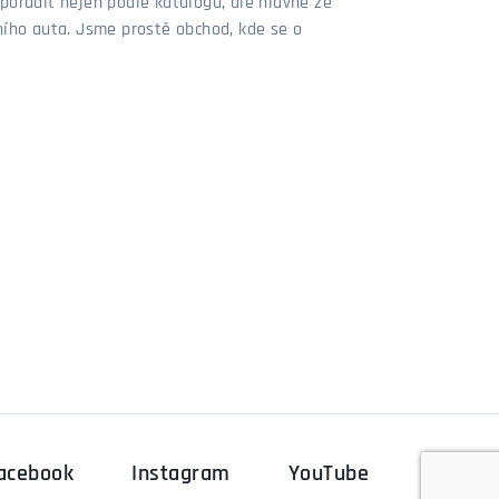
poradit nejen podle katalogu, ale hlavně ze
stního auta. Jsme prostě obchod, kde se o
acebook
Instagram
YouTube