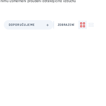
álnímu usměrnění proudění obtékajícího vzduchu
DOPORUČUJEME
ZOBRAZENÍ