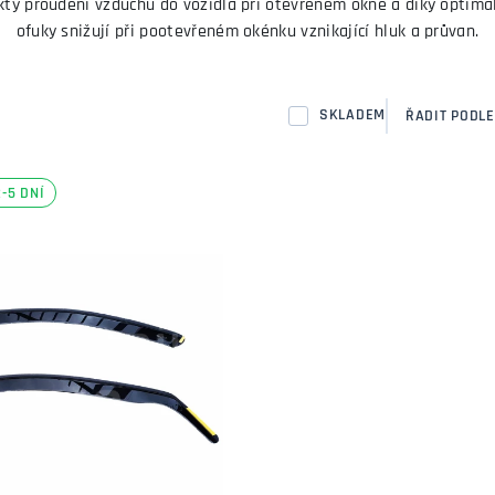
ekty proudění vzduchu do vozidla při otevřeném okně a díky optim
ofuky snižují při pootevřeném okénku vznikající hluk a průvan.
SKLADEM
ŘADIT PODLE
-5 DNÍ