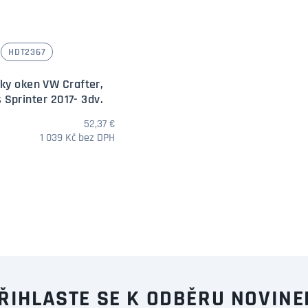
HDT2367
ky oken VW Crafter,
Sprinter 2017- 3dv.
52,37 €
1 039 Kč bez DPH
Množství
ŘIHLASTE SE K ODBĚRU NOVINE