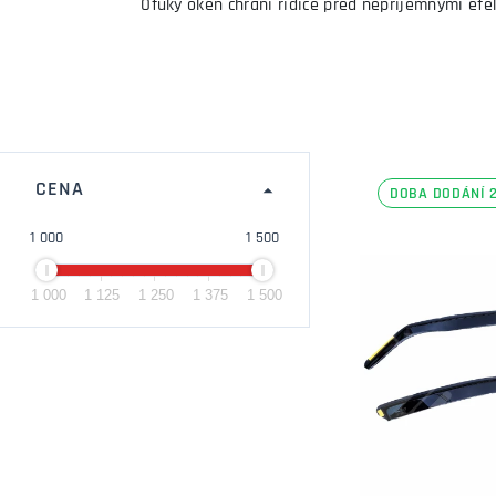
Ofuky oken chrání řidiče před nepříjemnými ef
CENA
DOBA DODÁNÍ 2
1 000
1 500
1 000
1 125
1 250
1 375
1 500