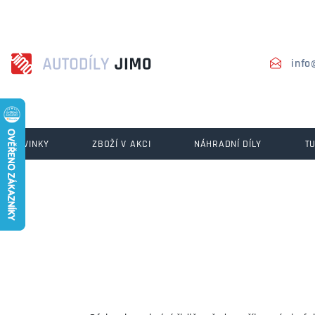
info
NOVINKY
ZBOŽÍ V AKCI
NÁHRADNÍ DÍLY
T