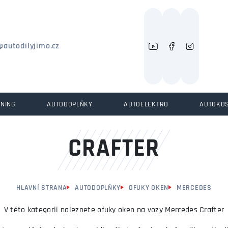
Můžeme vám pomoci něco najít?
@autodilyjimo.cz
UNING
AUTODOPLŇKY
AUTOELEKTRO
AUTOKO
CRAFTER
HLAVNÍ STRANA
AUTODOPLŇKY
OFUKY OKEN
MERCEDES
V této kategorii naleznete ofuky oken na vozy Mercedes Crafter