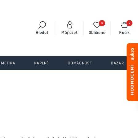
0
0
Hledat
Můj účet
Oblíbené
Košík
SMETIKA
NÁPLNĚ
DOMÁCNOST
BAZAR