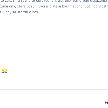
, co zákazníci řeší a co opravdu funguje. Díky tomu vám dokážeme 
ízíme díly, které pasují, vydrží a které bych neváhal dát i do vla
i, aby se starali o nás.
F