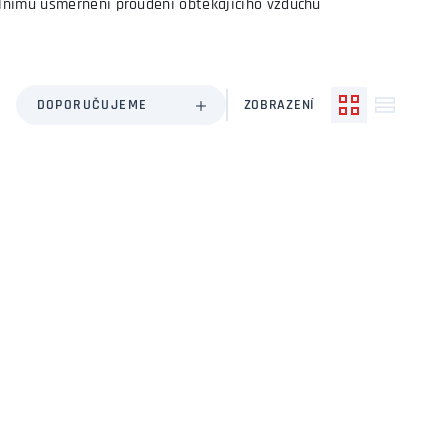
álnímu usměrnění proudění obtékajícího vzduchu
DOPORUČUJEME
ZOBRAZENÍ