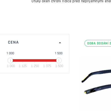
Ofuky oken chrání řidiče před nepříjemnými ef
CENA
DOBA DODÁNÍ 2
1 000
1 500
1 000
1 125
1 250
1 375
1 500