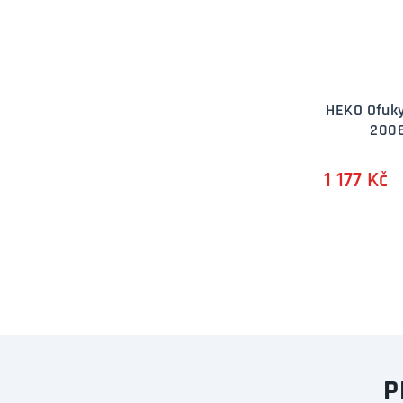
HEKO Ofuk
2008
1 177 Kč
P