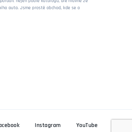
poradit nejen podle katalogu, ale hlavně ze
stního auta. Jsme prostě obchod, kde se o
acebook
Instagram
YouTube