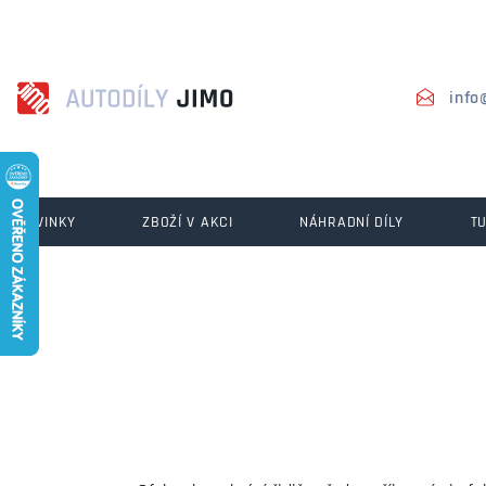
info
NOVINKY
ZBOŽÍ V AKCI
NÁHRADNÍ DÍLY
T