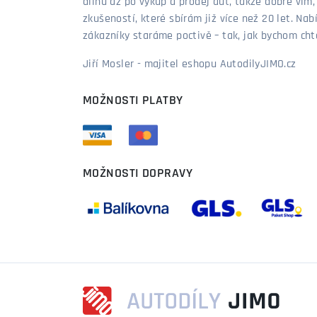
dílnu až po výkup a prodej aut, takže dobře vím
zkušeností, které sbírám již více než 20 let. Nab
zákazníky staráme poctivě – tak, jak bychom chtěl
Jiří Mosler - majitel eshopu AutodilyJIMO.cz
MOŽNOSTI PLATBY
MOŽNOSTI DOPRAVY