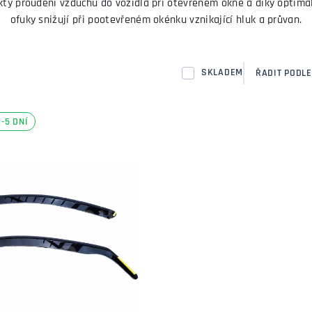
ekty proudění vzduchu do vozidla při otevřeném okně a díky optim
ofuky snižují při pootevřeném okénku vznikající hluk a průvan.
SKLADEM
ŘADIT PODLE
-5 DNÍ