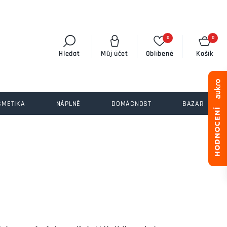
0
0
Hledat
Můj účet
Oblíbené
Košík
SMETIKA
NÁPLNĚ
DOMÁCNOST
BAZAR