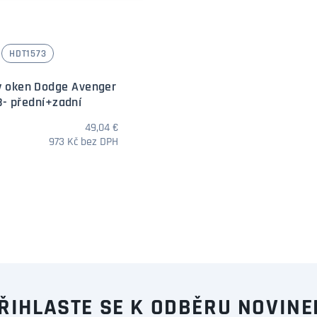
HDT1573
y oken Dodge Avenger
- přední+zadní
49,04 €
973 Kč bez DPH
Množství
ŘIHLASTE SE K ODBĚRU NOVINE