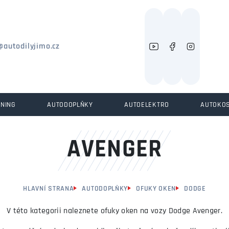
Můžeme vám pomoci něco najít?
@autodilyjimo.cz
UNING
AUTODOPLŇKY
AUTOELEKTRO
AUTOKO
AVENGER
HLAVNÍ STRANA
AUTODOPLŇKY
OFUKY OKEN
DODGE
V této kategorii naleznete ofuky oken na vozy Dodge Avenger.