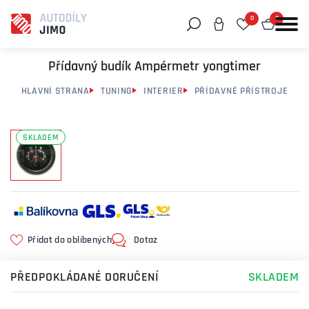
0
0
Můžeme vám pomoci něco najít?
Přídavný budík Ampérmetr yongtimer
HLAVNÍ STRANA
TUNING
INTERIER
PŘÍDAVNÉ PŘÍSTROJE
SKLADEM
Přidat do oblíbených
Dotaz
PŘEDPOKLÁDANÉ DORUČENÍ
SKLADEM