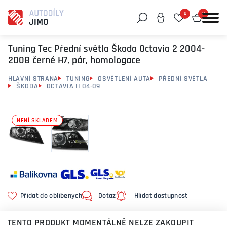
0
0
Můžeme vám pomoci něco najít?
Tuning Tec Přední světla Škoda Octavia 2 2004-
2008 černé H7, pár, homologace
HLAVNÍ STRANA
TUNING
OSVĚTLENÍ AUTA
PŘEDNÍ SVĚTLA
ŠKODA
OCTAVIA II 04-09
NENÍ SKLADEM
Přidat do oblíbených
Dotaz
Hlídat dostupnost
TENTO PRODUKT MOMENTÁLNĚ NELZE ZAKOUPIT