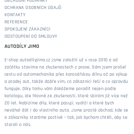
OBCHODNÍ PODMÍNKY
OCHRANA OSOBNÍCH ÚDAJŮ
KONTAKTY
REFERENCE
SPOKOJENÍ ZÁKAZNÍCI
ODSTOUPENÍ OD SMLOUVY
AUTODÍLY JIMO
E-shop autodílyjimo.cz jsme založili už v roce 2010 a od
začátku stavíme na zkušenostech z praxe. Sám jsem prošel
cestu od automechanika přes karosářskou dílnu až po výkup
a prodej aut, takže dobře vím, co zákazníci řeší a co opravdu
funguje. Díky tomu vám dokážeme poradit nejen podle
katalogu, ale hlavně ze zkušeností, které sbírám již více než
20 let. Nabízíme díly, které pasují, vydrží a které bych
neváhal dát i do vlastního auta. Jsme prostě obchod, kde se
o zákazníky staráme poctivě – tak, jak bychom chtěli, aby se
starali o nás.