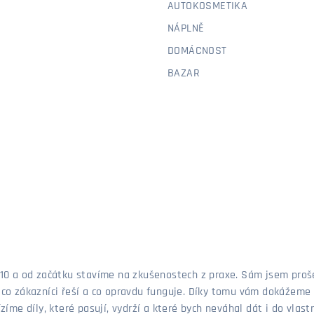
AUTOKOSMETIKA
NÁPLNĚ
DOMÁCNOST
BAZAR
 2010 a od začátku stavíme na zkušenostech z praxe. Sám jsem pro
, co zákazníci řeší a co opravdu funguje. Díky tomu vám dokážeme 
ízíme díly, které pasují, vydrží a které bych neváhal dát i do vla