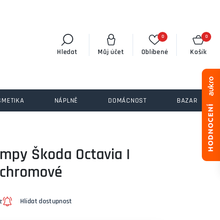
0
0
Hledat
Můj účet
Oblíbené
Košík
SMETIKA
NÁPLNĚ
DOMÁCNOST
BAZAR
lampy Škoda Octavia I
t chromové
z
Hlídat dostupnost