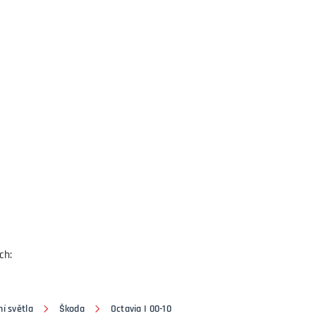
ch:
í světla
Škoda
Octavia I 00-10