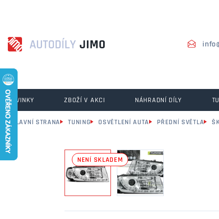
info
NOVINKY
ZBOŽÍ V AKCI
NÁHRADNÍ DÍLY
T
HLAVNÍ STRANA
TUNING
OSVĚTLENÍ AUTA
PŘEDNÍ SVĚTLA
Š
NENÍ SKLADEM