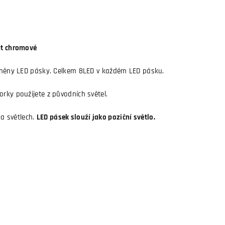
ght chromové
oplněny LED pásky. Celkem 8LED v každém LED pásku.
orky použijete z původních světel.
a světlech.
LED pásek slouží jako poziční světlo.