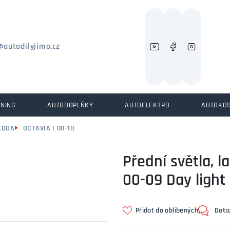
Můžeme vám pomoci něco najít?
@autodilyjimo.cz
UNING
AUTODOPLŇKY
AUTOELEKTRO
AUTOKO
KODA
OCTAVIA I 00-10
Přední světla, 
00-09 Day ligh
Přidat do oblíbených
Dota