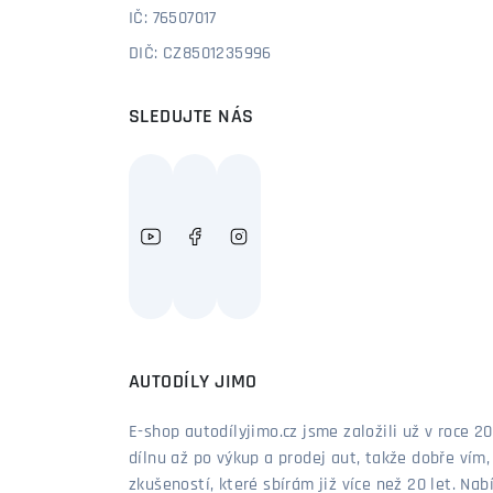
IČ: 76507017
DIČ: CZ8501235996
SLEDUJTE NÁS
AUTODÍLY JIMO
E-shop autodílyjimo.cz jsme založili už v roce
dílnu až po výkup a prodej aut, takže dobře vím
zkušeností, které sbírám již více než 20 let. Nab