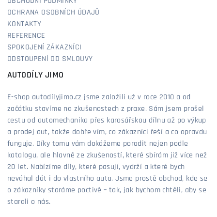
OBCHODNÍ PODMÍNKY
OCHRANA OSOBNÍCH ÚDAJŮ
KONTAKTY
REFERENCE
SPOKOJENÍ ZÁKAZNÍCI
ODSTOUPENÍ OD SMLOUVY
AUTODÍLY JIMO
E-shop autodílyjimo.cz jsme založili už v roce 2010 a od
začátku stavíme na zkušenostech z praxe. Sám jsem prošel
cestu od automechanika přes karosářskou dílnu až po výkup
a prodej aut, takže dobře vím, co zákazníci řeší a co opravdu
funguje. Díky tomu vám dokážeme poradit nejen podle
katalogu, ale hlavně ze zkušeností, které sbírám již více než
20 let. Nabízíme díly, které pasují, vydrží a které bych
neváhal dát i do vlastního auta. Jsme prostě obchod, kde se
o zákazníky staráme poctivě – tak, jak bychom chtěli, aby se
starali o nás.