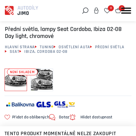
0
0
Můžeme vám pomoci něco najít?
Přední světla, lampy Seat Cordoba, Ibiza 02-08
Day light, chromové
HLAVNÍ STRANA
TUNING
OSVĚTLENÍ AUTA
PŘEDNÍ SVĚTLA
SEAT
IBIZA, CORDOBA 02-08
NENÍ SKLADEM
Přidat do oblíbených
Dotaz
Hlídat dostupnost
TENTO PRODUKT MOMENTÁLNĚ NELZE ZAKOUPIT