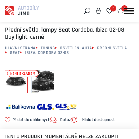
0
0
Můžeme vám pomoci něco najít?
Přední světla, lampy Seat Cordoba, Ibiza 02-08
Day light, černé
HLAVNÍ STRANA
TUNING
OSVĚTLENÍ AUTA
PŘEDNÍ SVĚTLA
SEAT
IBIZA, CORDOBA 02-08
NENÍ SKLADEM
Přidat do oblíbených
Dotaz
Hlídat dostupnost
TENTO PRODUKT MOMENTÁLNĚ NELZE ZAKOUPIT