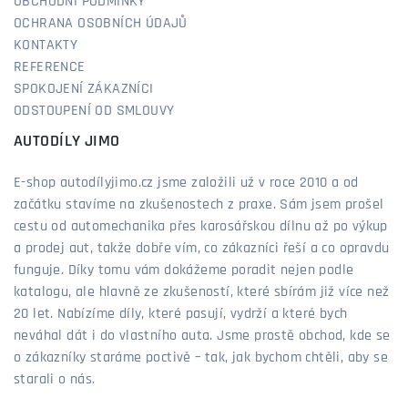
OBCHODNÍ PODMÍNKY
OCHRANA OSOBNÍCH ÚDAJŮ
KONTAKTY
REFERENCE
SPOKOJENÍ ZÁKAZNÍCI
ODSTOUPENÍ OD SMLOUVY
AUTODÍLY JIMO
E-shop autodílyjimo.cz jsme založili už v roce 2010 a od
začátku stavíme na zkušenostech z praxe. Sám jsem prošel
cestu od automechanika přes karosářskou dílnu až po výkup
a prodej aut, takže dobře vím, co zákazníci řeší a co opravdu
funguje. Díky tomu vám dokážeme poradit nejen podle
katalogu, ale hlavně ze zkušeností, které sbírám již více než
20 let. Nabízíme díly, které pasují, vydrží a které bych
neváhal dát i do vlastního auta. Jsme prostě obchod, kde se
o zákazníky staráme poctivě – tak, jak bychom chtěli, aby se
starali o nás.