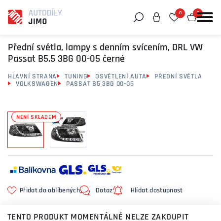
0
0
Můžeme vám pomoci něco najít?
Přední světla, lampy s denním svícením, DRL VW
Passat B5.5 3BG 00-05 černé
HLAVNÍ STRANA
TUNING
OSVĚTLENÍ AUTA
PŘEDNÍ SVĚTLA
VOLKSWAGEN
PASSAT B5 3BG 00-05
NENÍ SKLADEM
Přidat do oblíbených
Dotaz
Hlídat dostupnost
TENTO PRODUKT MOMENTÁLNĚ NELZE ZAKOUPIT