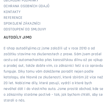
OBCHODNÍ PODMÍNKY
OCHRANA OSOBNÍCH ÚDAJŮ
KONTAKTY
REFERENCE
SPOKOJENÍ ZÁKAZNÍCI
ODSTOUPENÍ OD SMLOUVY
AUTODÍLY JIMO
E-shop autodílyjimo.cz jsme založili už v roce 2010 a od
začátku stavíme na zkušenostech z praxe. Sám jsem prošel
cestu od automechanika přes karosářskou dílnu až po výkup
a prodej aut, takže dobře vím, co zákazníci řeší a co opravdu
funguje. Díky tomu vám dokážeme poradit nejen podle
katalogu, ale hlavně ze zkušeností, které sbírám již více než
20 let. Nabízíme díly, které pasují, vydrží a které bych
neváhal dát i do vlastního auta. Jsme prostě obchod, kde se
o zákazníky staráme poctivě – tak, jak bychom chtěli, aby se
starali o nás.