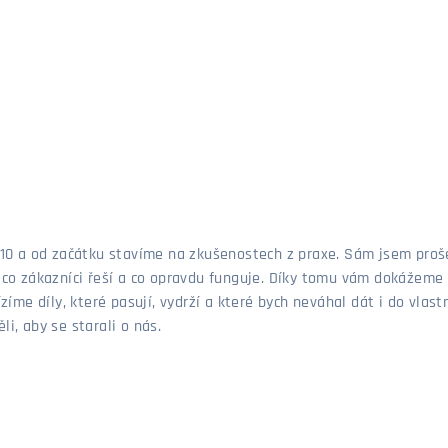
 2010 a od začátku stavíme na zkušenostech z praxe. Sám jsem pro
, co zákazníci řeší a co opravdu funguje. Díky tomu vám dokážeme 
ízíme díly, které pasují, vydrží a které bych neváhal dát i do vla
i, aby se starali o nás.