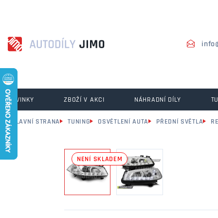
info
NOVINKY
ZBOŽÍ V AKCI
NÁHRADNÍ DÍLY
T
HLAVNÍ STRANA
TUNING
OSVĚTLENÍ AUTA
PŘEDNÍ SVĚTLA
R
NENÍ SKLADEM