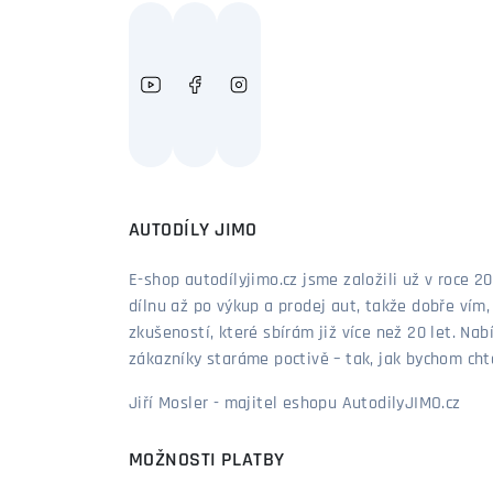
AUTODÍLY JIMO
E-shop autodílyjimo.cz jsme založili už v roce
dílnu až po výkup a prodej aut, takže dobře vím
zkušeností, které sbírám již více než 20 let. Nab
zákazníky staráme poctivě – tak, jak bychom chtěl
Jiří Mosler - majitel eshopu AutodilyJIMO.cz
MOŽNOSTI PLATBY