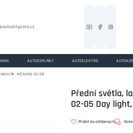
Můžeme vám pomoci něco najít?
@autodilyjimo.cz
UNING
AUTODOPLŇKY
AUTOELEKTRO
AUTOKO
ENAULT
MĚGANE 02-08
Přední světla, 
02-05 Day light
Přidat do oblíbených
Dota