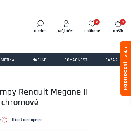
0
0
Hledat
Můj účet
Oblíbené
Košík
SMETIKA
NÁPLNĚ
DOMÁCNOST
BAZAR
lampy Renault Megane II
, chromové
z
Hlídat dostupnost