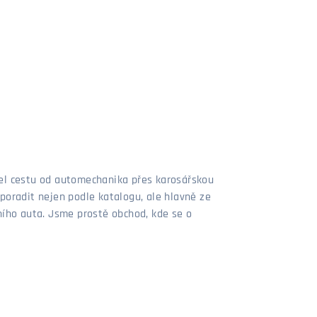
šel cestu od automechanika přes karosářskou
poradit nejen podle katalogu, ale hlavně ze
stního auta. Jsme prostě obchod, kde se o