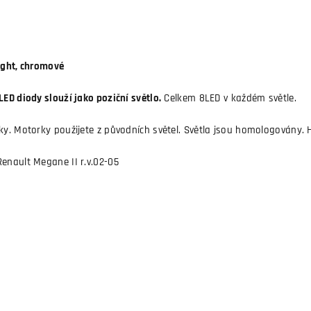
ight, chromové
LED diody slouží jako poziční světlo.
Celkem 8LED v každém světle.
rky. Motorky použijete z původních světel. Světla jsou homologovány.
enault Megane II r.v.02-05