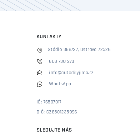
KONTAKTY
Stádlo 368/27, Ostrava 72526
608 730 270
info@autodilyjimo.cz
WhatsApp
IČ: 76507017
DIČ: CZ8501235996
SLEDUJTE NÁS