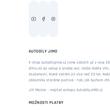
AUTODÍLY JIMO
E-shop autodílyjimo.cz jsme založili už v roce
dílnu až po výkup a prodej aut, takže dobře vím
zkušeností, které sbírám již více než 20 let. Nab
zákazníky staráme poctivě – tak, jak bychom chtěl
Jiří Mosler - majitel eshopu AutodilyJIMO.cz
MOŽNOSTI PLATBY