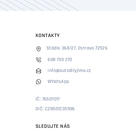
KONTAKTY
Stádlo 368/27, Ostrava 72526
608 730 270
info@autodilyjimo.cz
WhatsApp
IČ: 76507017
DIČ: CZ8501235996
SLEDUJTE NÁS