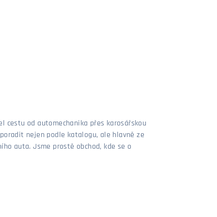
šel cestu od automechanika přes karosářskou
poradit nejen podle katalogu, ale hlavně ze
stního auta. Jsme prostě obchod, kde se o