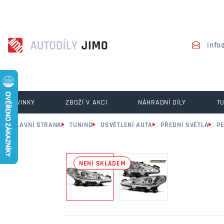
info
NOVINKY
ZBOŽÍ V AKCI
NÁHRADNÍ DÍLY
T
HLAVNÍ STRANA
TUNING
OSVĚTLENÍ AUTA
PŘEDNÍ SVĚTLA
P
NENÍ SKLADEM