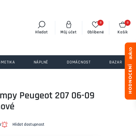
0
0
Hledat
Můj účet
Oblíbené
Košík
SMETIKA
NÁPLNĚ
DOMÁCNOST
BAZAR
lampy Peugeot 207 06-09
mové
z
Hlídat dostupnost