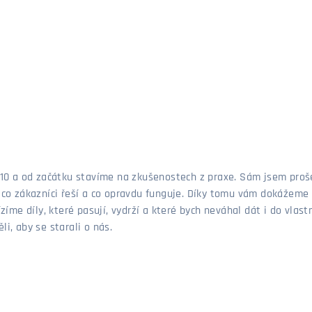
 2010 a od začátku stavíme na zkušenostech z praxe. Sám jsem pro
, co zákazníci řeší a co opravdu funguje. Díky tomu vám dokážeme 
ízíme díly, které pasují, vydrží a které bych neváhal dát i do vla
i, aby se starali o nás.