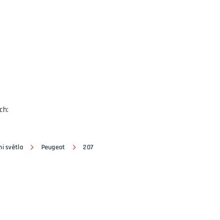
ch:
í světla
Peugeot
207