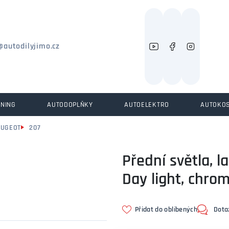
Můžeme vám pomoci něco najít?
@autodilyjimo.cz
UNING
AUTODOPLŇKY
AUTOELEKTRO
AUTOKO
EUGEOT
207
Přední světla, 
Day light, chro
Přidat do oblíbených
Dota