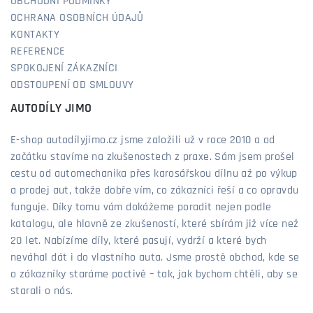
OBCHODNÍ PODMÍNKY
OCHRANA OSOBNÍCH ÚDAJŮ
KONTAKTY
REFERENCE
SPOKOJENÍ ZÁKAZNÍCI
ODSTOUPENÍ OD SMLOUVY
AUTODÍLY JIMO
E-shop autodílyjimo.cz jsme založili už v roce 2010 a od
začátku stavíme na zkušenostech z praxe. Sám jsem prošel
cestu od automechanika přes karosářskou dílnu až po výkup
a prodej aut, takže dobře vím, co zákazníci řeší a co opravdu
funguje. Díky tomu vám dokážeme poradit nejen podle
katalogu, ale hlavně ze zkušeností, které sbírám již více než
20 let. Nabízíme díly, které pasují, vydrží a které bych
neváhal dát i do vlastního auta. Jsme prostě obchod, kde se
o zákazníky staráme poctivě – tak, jak bychom chtěli, aby se
starali o nás.