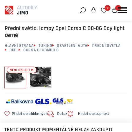
0
0
Můžeme vám pomoci něco najít?
Přední světla, lampy Opel Corsa C 00-06 Day light
černé
HLAVNÍ STRANA
TUNING
OSVĚTLENÍ AUTA
PŘEDNÍ SVĚTLA
OPEL
CORSA C, COMBO C
NENÍ SKLADEM
Přidat do oblíbených
Dotaz
Hlídat dostupnost
TENTO PRODUKT MOMENTÁLNĚ NELZE ZAKOUPIT