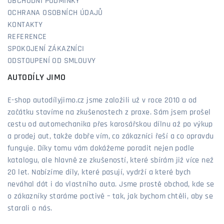
OBCHODNÍ PODMÍNKY
OCHRANA OSOBNÍCH ÚDAJŮ
KONTAKTY
REFERENCE
SPOKOJENÍ ZÁKAZNÍCI
ODSTOUPENÍ OD SMLOUVY
AUTODÍLY JIMO
E-shop autodílyjimo.cz jsme založili už v roce 2010 a od
začátku stavíme na zkušenostech z praxe. Sám jsem prošel
cestu od automechanika přes karosářskou dílnu až po výkup
a prodej aut, takže dobře vím, co zákazníci řeší a co opravdu
funguje. Díky tomu vám dokážeme poradit nejen podle
katalogu, ale hlavně ze zkušeností, které sbírám již více než
20 let. Nabízíme díly, které pasují, vydrží a které bych
neváhal dát i do vlastního auta. Jsme prostě obchod, kde se
o zákazníky staráme poctivě – tak, jak bychom chtěli, aby se
starali o nás.