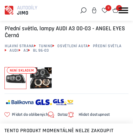
0
0
Můžeme vám pomoci něco najít?
Přední světla, lampy AUDI A3 00-03 - ANGEL EYES
Černá
HLAVNÍ STRANA
TUNING
OSVĚTLENÍ AUTA
PŘEDNÍ SVĚTLA
AUDI
A3
8L 96-03
NENÍ SKLADEM
Přidat do oblíbených
Dotaz
Hlídat dostupnost
TENTO PRODUKT MOMENTÁLNĚ NELZE ZAKOUPIT