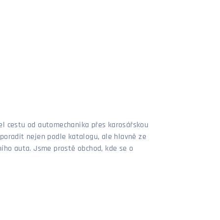
šel cestu od automechanika přes karosářskou
poradit nejen podle katalogu, ale hlavně ze
stního auta. Jsme prostě obchod, kde se o