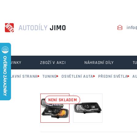
info
NOVINKY
ZBOŽÍ V AKCI
NÁHRADNÍ DÍLY
T
HLAVNÍ STRANA
TUNING
OSVĚTLENÍ AUTA
PŘEDNÍ SVĚTLA
A
NENÍ SKLADEM