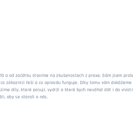
 2010 a od začátku stavíme na zkušenostech z praxe. Sám jsem pro
, co zákazníci řeší a co opravdu funguje. Díky tomu vám dokážeme 
ízíme díly, které pasují, vydrží a které bych neváhal dát i do vla
i, aby se starali o nás.