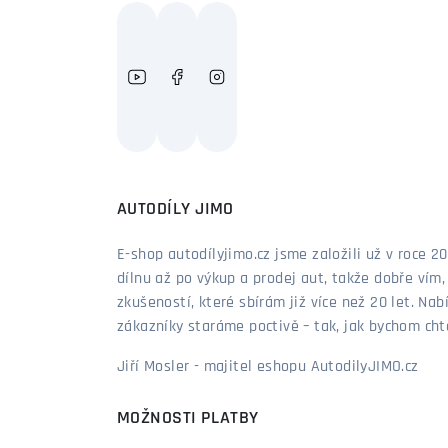
AUTODÍLY JIMO
E-shop autodílyjimo.cz jsme založili už v roce
dílnu až po výkup a prodej aut, takže dobře vím
zkušeností, které sbírám již více než 20 let. Nab
zákazníky staráme poctivě – tak, jak bychom chtěl
Jiří Mosler - majitel eshopu AutodilyJIMO.cz
MOŽNOSTI PLATBY