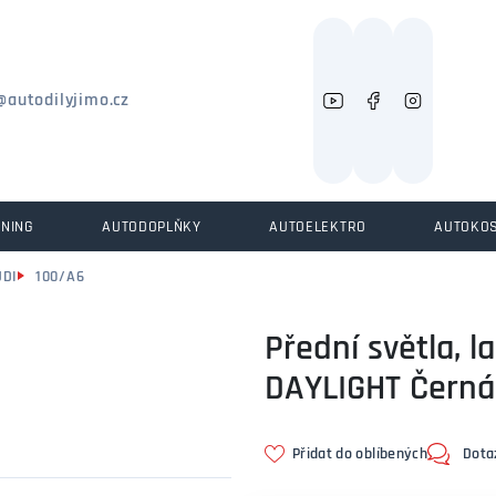
Můžeme vám pomoci něco najít?
@autodilyjimo.cz
UNING
AUTODOPLŇKY
AUTOELEKTRO
AUTOKO
UDI
100/A6
Přední světla, 
DAYLIGHT Černá,
Přidat do oblíbených
Dota