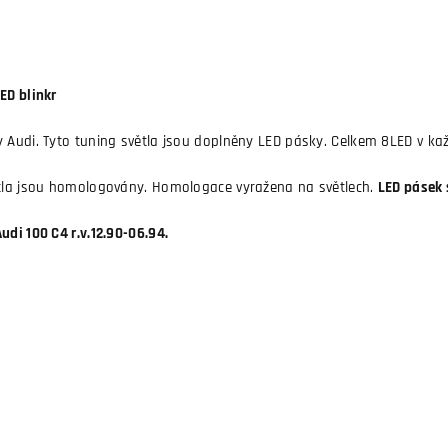
ED blinkr
y Audi. Tyto tuning světla jsou doplněny LED pásky. Celkem 8LED v k
ětla jsou homologovány. Homologace vyražena na světlech.
LED pásek 
udi 100 C4 r.v.12.90-06.94.