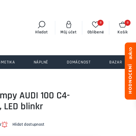
0
0
Hledat
Můj účet
Oblíbené
Košík
SMETIKA
NÁPLNĚ
DOMÁCNOST
BAZAR
lampy AUDI 100 C4-
 LED blinkr
z
Hlídat dostupnost