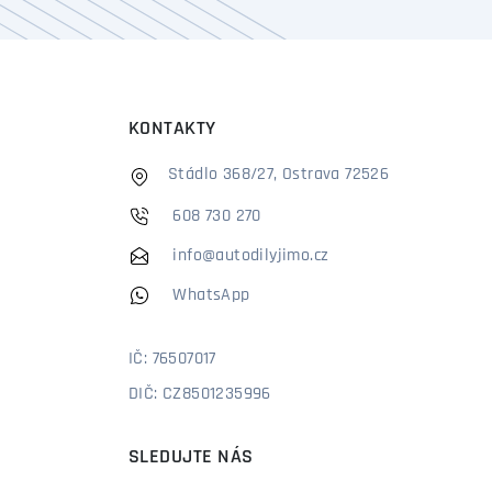
KONTAKTY
Stádlo 368/27, Ostrava 72526
608 730 270
info@autodilyjimo.cz
WhatsApp
IČ: 76507017
DIČ: CZ8501235996
SLEDUJTE NÁS