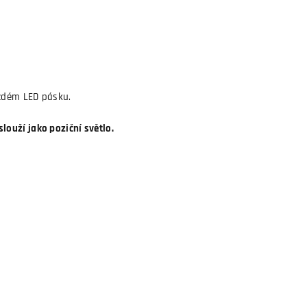
aždém LED pásku.
slouží jako poziční světlo.