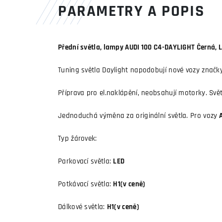
PARAMETRY A POPIS
Přední světla, lampy AUDI 100 C4-DAYLIGHT Černá, L
Tuning světla Daylight napodobují nové vozy značk
Příprava pro el.naklápění, neobsahují motorky. Sv
Jednoduchá výměna za originální světla. Pro vozy
A
Typ žárovek:
Parkovací světla:
LED
Potkávací světla:
H1(v ceně)
Dálkové světla:
H1(v ceně)