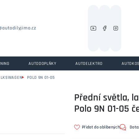
Můžeme vám pomoci něco najít?
@autodilyjimo.cz
UNING
AUTODOPLŇKY
AUTOELEKTRO
AUTOKO
OLKSWAGEN
POLO 9N 01-05
Přední světla, 
Polo 9N 01-05 č
Přidat do oblíbených
Dota