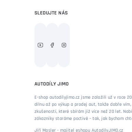
SLEDUJTE NÁS
AUTODÍLY JIMO
E-shop autodílyjimo.cz jsme založili už v roce
dílnu až po výkup a prodej aut, takže dobře vím
zkušeností, které sbírám již více než 20 let. Nab
zákazníky staráme poctivě – tak, jak bychom chtěl
Jiří Mosler - majitel eshopu AutodilyJIMO.cz