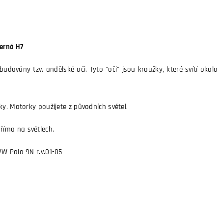
černá H7
dovány tzv. andělské oči. Tyto "oči" jsou kroužky, které svítí okolo 
ky. Motorky použijete z původních světel.
ímo na světlech.
VW Polo 9N r.v.01-05