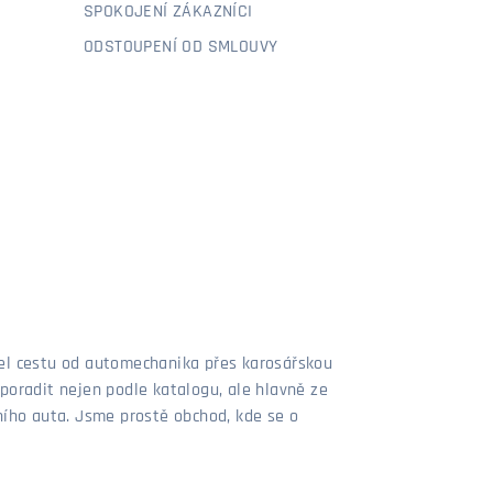
SPOKOJENÍ ZÁKAZNÍCI
ODSTOUPENÍ OD SMLOUVY
šel cestu od automechanika přes karosářskou
poradit nejen podle katalogu, ale hlavně ze
stního auta. Jsme prostě obchod, kde se o