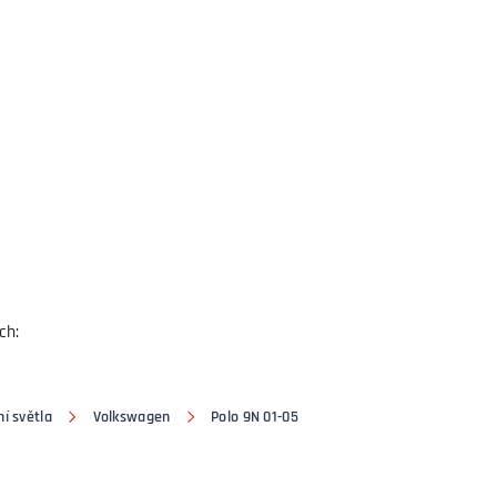
ch:
í světla
Volkswagen
Polo 9N 01-05