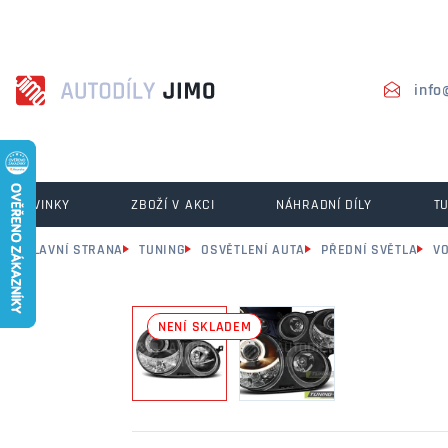
info
NOVINKY
ZBOŽÍ V AKCI
NÁHRADNÍ DÍLY
T
HLAVNÍ STRANA
TUNING
OSVĚTLENÍ AUTA
PŘEDNÍ SVĚTLA
V
NENÍ SKLADEM