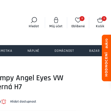
0
0
Hledat
Můj účet
Oblíbené
Košík
SMETIKA
NÁPLNĚ
DOMÁCNOST
BAZAR
lampy Angel Eyes VW
erná H7
z
Hlídat dostupnost