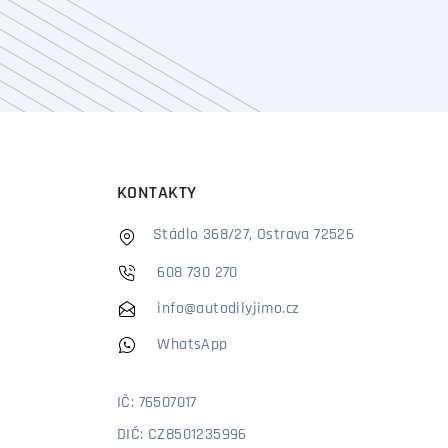
KONTAKTY
Stádlo 368/27, Ostrava 72526
608 730 270
info@autodilyjimo.cz
WhatsApp
IČ: 76507017
DIČ: CZ8501235996