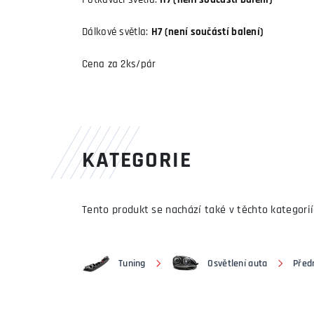
Potkávací světla:
H7 (není součástí balení)
Dálkové světla:
H7 (není součástí balení)
Cena za 2ks/pár
KATEGORIE
Tento produkt se nachází také v těchto kategorií
Tuning
Osvětlení auta
Předn