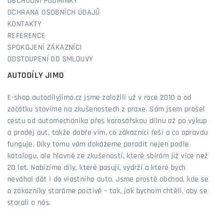
OBCHODNÍ PODMÍNKY
OCHRANA OSOBNÍCH ÚDAJŮ
KONTAKTY
REFERENCE
SPOKOJENÍ ZÁKAZNÍCI
ODSTOUPENÍ OD SMLOUVY
AUTODÍLY JIMO
E-shop autodílyjimo.cz jsme založili už v roce 2010 a od
začátku stavíme na zkušenostech z praxe. Sám jsem prošel
cestu od automechanika přes karosářskou dílnu až po výkup
a prodej aut, takže dobře vím, co zákazníci řeší a co opravdu
funguje. Díky tomu vám dokážeme poradit nejen podle
katalogu, ale hlavně ze zkušeností, které sbírám již více než
20 let. Nabízíme díly, které pasují, vydrží a které bych
neváhal dát i do vlastního auta. Jsme prostě obchod, kde se
o zákazníky staráme poctivě – tak, jak bychom chtěli, aby se
starali o nás.