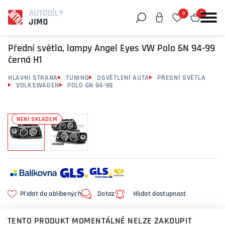
0
0
Můžeme vám pomoci něco najít?
Přední světla, lampy Angel Eyes VW Polo 6N 94-99
černá H1
HLAVNÍ STRANA
TUNING
OSVĚTLENÍ AUTA
PŘEDNÍ SVĚTLA
VOLKSWAGEN
POLO 6N 94-99
NENÍ SKLADEM
Přidat do oblíbených
Dotaz
Hlídat dostupnost
TENTO PRODUKT MOMENTÁLNĚ NELZE ZAKOUPIT