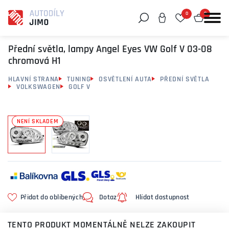
0
0
Můžeme vám pomoci něco najít?
Přední světla, lampy Angel Eyes VW Golf V 03-08
chromová H1
HLAVNÍ STRANA
TUNING
OSVĚTLENÍ AUTA
PŘEDNÍ SVĚTLA
VOLKSWAGEN
GOLF V
NENÍ SKLADEM
Přidat do oblíbených
Dotaz
Hlídat dostupnost
TENTO PRODUKT MOMENTÁLNĚ NELZE ZAKOUPIT