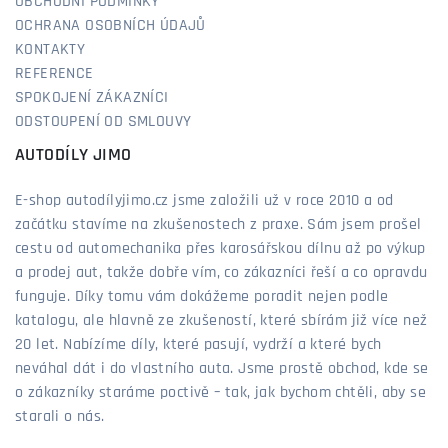
OBCHODNÍ PODMÍNKY
OCHRANA OSOBNÍCH ÚDAJŮ
KONTAKTY
REFERENCE
SPOKOJENÍ ZÁKAZNÍCI
ODSTOUPENÍ OD SMLOUVY
AUTODÍLY JIMO
E-shop autodílyjimo.cz jsme založili už v roce 2010 a od
začátku stavíme na zkušenostech z praxe. Sám jsem prošel
cestu od automechanika přes karosářskou dílnu až po výkup
a prodej aut, takže dobře vím, co zákazníci řeší a co opravdu
funguje. Díky tomu vám dokážeme poradit nejen podle
katalogu, ale hlavně ze zkušeností, které sbírám již více než
20 let. Nabízíme díly, které pasují, vydrží a které bych
neváhal dát i do vlastního auta. Jsme prostě obchod, kde se
o zákazníky staráme poctivě – tak, jak bychom chtěli, aby se
starali o nás.