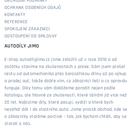
OBCHODNÍ PODMÍNKY
OCHRANA OSOBNÍCH ÚDAJŮ
KONTAKTY
REFERENCE
SPOKOJENÍ ZÁKAZNÍCI
ODSTOUPENÍ OD SMLOUVY
AUTODÍLY JIMO
E-shop autodílyjimo.cz jsme založili už v roce 2010 a od
začátku stavíme na zkušenostech z praxe. Sám jsem prošel
cestu od automechanika přes karosářskou dílnu až po výkup
a prodej aut, takže dobře vím, co zákazníci řeší a co opravdu
funguje. Díky tomu vám dokážeme poradit nejen podle
katalogu, ale hlavně ze zkušeností, které sbírám již více než
20 let. Nabízíme díly, které pasují, vydrží a které bych
neváhal dát i do vlastního auta. Jsme prostě obchod, kde se
o zákazníky staráme poctivě – tak, jak bychom chtěli, aby se
starali o nás.