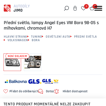
0
0
Můžeme vám pomoci něco najít?
Přední světla, lampy Angel Eyes VW Bora 98-05 s
mlhovkami, chromová H7
HLAVNÍ STRANA
TUNING
OSVĚTLENÍ AUTA
PŘEDNÍ SVĚTLA
VOLKSWAGEN
BORA
NENÍ SKLADEM
Přidat do oblíbených
Dotaz
Hlídat dostupnost
TENTO PRODUKT MOMENTÁLNĚ NELZE ZAKOUPIT