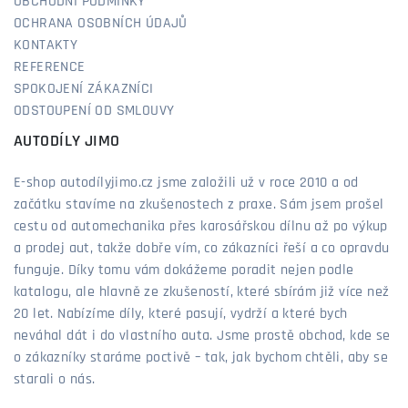
OBCHODNÍ PODMÍNKY
OCHRANA OSOBNÍCH ÚDAJŮ
KONTAKTY
REFERENCE
SPOKOJENÍ ZÁKAZNÍCI
ODSTOUPENÍ OD SMLOUVY
AUTODÍLY JIMO
E-shop autodílyjimo.cz jsme založili už v roce 2010 a od
začátku stavíme na zkušenostech z praxe. Sám jsem prošel
cestu od automechanika přes karosářskou dílnu až po výkup
a prodej aut, takže dobře vím, co zákazníci řeší a co opravdu
funguje. Díky tomu vám dokážeme poradit nejen podle
katalogu, ale hlavně ze zkušeností, které sbírám již více než
20 let. Nabízíme díly, které pasují, vydrží a které bych
neváhal dát i do vlastního auta. Jsme prostě obchod, kde se
o zákazníky staráme poctivě – tak, jak bychom chtěli, aby se
starali o nás.