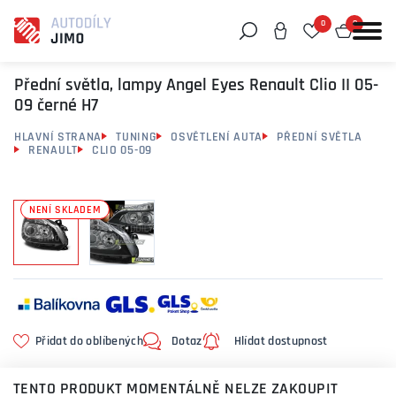
0
0
Můžeme vám pomoci něco najít?
Přední světla, lampy Angel Eyes Renault Clio II 05-
09 černé H7
HLAVNÍ STRANA
TUNING
OSVĚTLENÍ AUTA
PŘEDNÍ SVĚTLA
RENAULT
CLIO 05-09
NENÍ SKLADEM
Přidat do oblíbených
Dotaz
Hlídat dostupnost
TENTO PRODUKT MOMENTÁLNĚ NELZE ZAKOUPIT