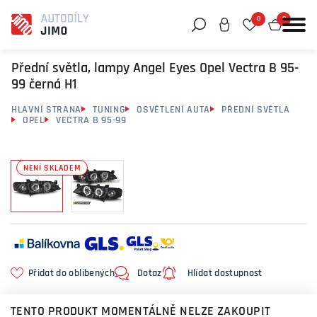
0
0
Můžeme vám pomoci něco najít?
Přední světla, lampy Angel Eyes Opel Vectra B 95-
99 černá H1
HLAVNÍ STRANA
TUNING
OSVĚTLENÍ AUTA
PŘEDNÍ SVĚTLA
OPEL
VECTRA B 95-99
NENÍ SKLADEM
Přidat do oblíbených
Dotaz
Hlídat dostupnost
TENTO PRODUKT MOMENTÁLNĚ NELZE ZAKOUPIT