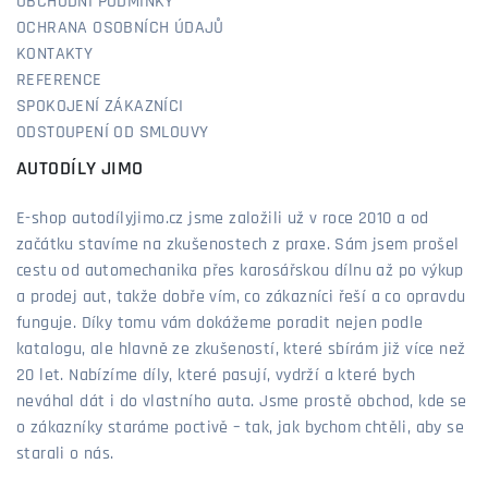
OBCHODNÍ PODMÍNKY
OCHRANA OSOBNÍCH ÚDAJŮ
KONTAKTY
REFERENCE
SPOKOJENÍ ZÁKAZNÍCI
ODSTOUPENÍ OD SMLOUVY
AUTODÍLY JIMO
E-shop autodílyjimo.cz jsme založili už v roce 2010 a od
začátku stavíme na zkušenostech z praxe. Sám jsem prošel
cestu od automechanika přes karosářskou dílnu až po výkup
a prodej aut, takže dobře vím, co zákazníci řeší a co opravdu
funguje. Díky tomu vám dokážeme poradit nejen podle
katalogu, ale hlavně ze zkušeností, které sbírám již více než
20 let. Nabízíme díly, které pasují, vydrží a které bych
neváhal dát i do vlastního auta. Jsme prostě obchod, kde se
o zákazníky staráme poctivě – tak, jak bychom chtěli, aby se
starali o nás.