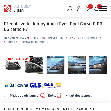
0
0
Můžeme vám pomoci něco najít?
Přední světla, lampy Angel Eyes Opel Corsa C 00-
06 černá H7
HLAVNÍ STRANA
TUNING
OSVĚTLENÍ AUTA
PŘEDNÍ SVĚTLA
OPEL
CORSA C, COMBO C
NENÍ SKLADEM
Přidat do oblíbených
Dotaz
Hlídat dostupnost
TENTO PRODUKT MOMENTÁLNĚ NELZE ZAKOUPIT