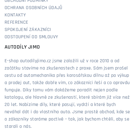
OBCHODNÍ PODMÍNKY
OCHRANA OSOBNÍCH ÚDAJŮ
KONTAKTY
REFERENCE
SPOKOJENÍ ZÁKAZNÍCI
ODSTOUPENÍ OD SMLOUVY
AUTODÍLY JIMO
E-shop autodílyjimo.cz jsme založili už v roce 2010 a od
začátku stavíme na zkušenostech z praxe. Sám jsem prošel
cestu od automechanika přes karosářskou dílnu až po výkup
a prodej aut, takže dobře vím, co zákazníci řeší a co opravdu
funguje. Díky tomu vám dokážeme poradit nejen podle
katalogu, ale hlavně ze zkušeností, které sbírám již více než
20 let. Nabízíme díly, které pasují, vydrží a které bych
neváhal dát i do vlastního auta. Jsme prostě obchod, kde se
o zákazníky staráme poctivě – tak, jak bychom chtěli, aby se
starali o nás.