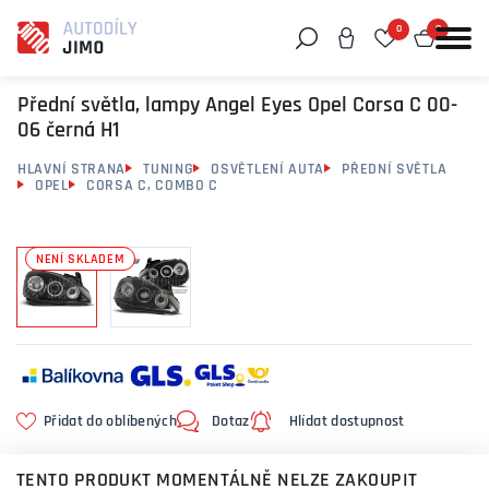
0
0
Můžeme vám pomoci něco najít?
Přední světla, lampy Angel Eyes Opel Corsa C 00-
06 černá H1
HLAVNÍ STRANA
TUNING
OSVĚTLENÍ AUTA
PŘEDNÍ SVĚTLA
OPEL
CORSA C, COMBO C
NENÍ SKLADEM
Přidat do oblíbených
Dotaz
Hlídat dostupnost
TENTO PRODUKT MOMENTÁLNĚ NELZE ZAKOUPIT