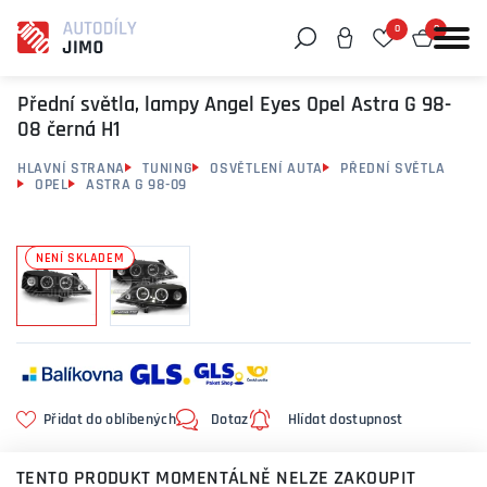
0
0
Můžeme vám pomoci něco najít?
Přední světla, lampy Angel Eyes Opel Astra G 98-
08 černá H1
HLAVNÍ STRANA
TUNING
OSVĚTLENÍ AUTA
PŘEDNÍ SVĚTLA
OPEL
ASTRA G 98-09
NENÍ SKLADEM
Přidat do oblíbených
Dotaz
Hlídat dostupnost
TENTO PRODUKT MOMENTÁLNĚ NELZE ZAKOUPIT