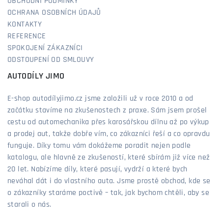
OBCHODNÍ PODMÍNKY
OCHRANA OSOBNÍCH ÚDAJŮ
KONTAKTY
REFERENCE
SPOKOJENÍ ZÁKAZNÍCI
ODSTOUPENÍ OD SMLOUVY
AUTODÍLY JIMO
E-shop autodílyjimo.cz jsme založili už v roce 2010 a od
začátku stavíme na zkušenostech z praxe. Sám jsem prošel
cestu od automechanika přes karosářskou dílnu až po výkup
a prodej aut, takže dobře vím, co zákazníci řeší a co opravdu
funguje. Díky tomu vám dokážeme poradit nejen podle
katalogu, ale hlavně ze zkušeností, které sbírám již více než
20 let. Nabízíme díly, které pasují, vydrží a které bych
neváhal dát i do vlastního auta. Jsme prostě obchod, kde se
o zákazníky staráme poctivě – tak, jak bychom chtěli, aby se
starali o nás.