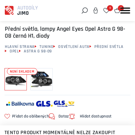
0
0
Můžeme vám pomoci něco najít?
Přední světla, lampy Angel Eyes Opel Astra G 98-
08 černá H1, diody
HLAVNÍ STRANA
TUNING
OSVĚTLENÍ AUTA
PŘEDNÍ SVĚTLA
OPEL
ASTRA G 98-09
NENÍ SKLADEM
Přidat do oblíbených
Dotaz
Hlídat dostupnost
TENTO PRODUKT MOMENTÁLNĚ NELZE ZAKOUPIT