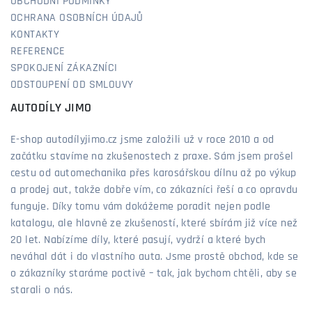
OBCHODNÍ PODMÍNKY
OCHRANA OSOBNÍCH ÚDAJŮ
KONTAKTY
REFERENCE
SPOKOJENÍ ZÁKAZNÍCI
ODSTOUPENÍ OD SMLOUVY
AUTODÍLY JIMO
E-shop autodílyjimo.cz jsme založili už v roce 2010 a od
začátku stavíme na zkušenostech z praxe. Sám jsem prošel
cestu od automechanika přes karosářskou dílnu až po výkup
a prodej aut, takže dobře vím, co zákazníci řeší a co opravdu
funguje. Díky tomu vám dokážeme poradit nejen podle
katalogu, ale hlavně ze zkušeností, které sbírám již více než
20 let. Nabízíme díly, které pasují, vydrží a které bych
neváhal dát i do vlastního auta. Jsme prostě obchod, kde se
o zákazníky staráme poctivě – tak, jak bychom chtěli, aby se
starali o nás.