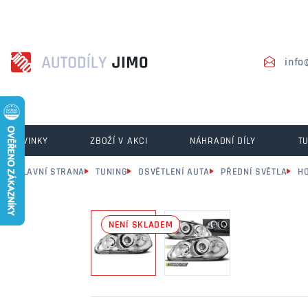
info
NOVINKY
ZBOŽÍ V AKCI
NÁHRADNÍ DÍLY
T
HLAVNÍ STRANA
TUNING
OSVĚTLENÍ AUTA
PŘEDNÍ SVĚTLA
H
NENÍ SKLADEM