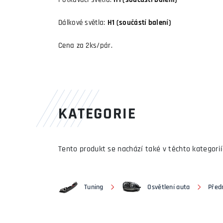
Potkávací světla:
H1 (součástí balení)
Dálkové světla:
H1 (součástí balení)
Cena za 2ks/pár.
KATEGORIE
Tento produkt se nachází také v těchto kategorií
Tuning
Osvětlení auta
Předn