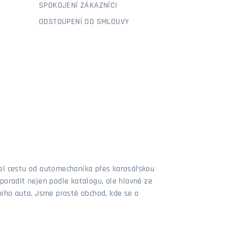
SPOKOJENÍ ZÁKAZNÍCI
ODSTOUPENÍ OD SMLOUVY
šel cestu od automechanika přes karosářskou
poradit nejen podle katalogu, ale hlavně ze
stního auta. Jsme prostě obchod, kde se o