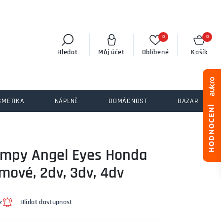
0
0
Hledat
Můj účet
Oblíbené
Košík
SMETIKA
NÁPLNĚ
DOMÁCNOST
BAZAR
lampy Angel Eyes Honda
omové, 2dv, 3dv, 4dv
z
Hlídat dostupnost