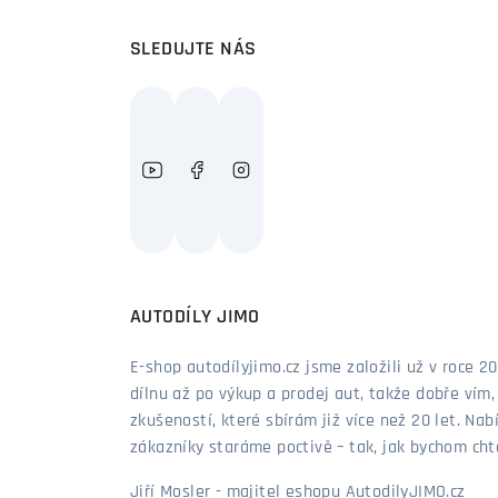
SLEDUJTE NÁS
AUTODÍLY JIMO
E-shop autodílyjimo.cz jsme založili už v roce
dílnu až po výkup a prodej aut, takže dobře vím
zkušeností, které sbírám již více než 20 let. Nab
zákazníky staráme poctivě – tak, jak bychom chtěl
Jiří Mosler - majitel eshopu AutodilyJIMO.cz