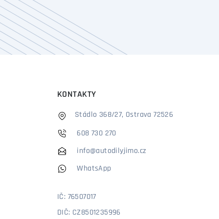
KONTAKTY
Stádlo 368/27, Ostrava 72526
608 730 270
info@autodilyjimo.cz
WhatsApp
IČ: 76507017
DIČ: CZ8501235996