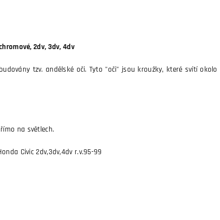
chromové, 2dv, 3dv, 4dv
udovány tzv. andělské oči. Tyto "oči" jsou kroužky, které svítí okolo 
ímo na světlech.
onda Civic 2dv,3dv,4dv r.v.95-99