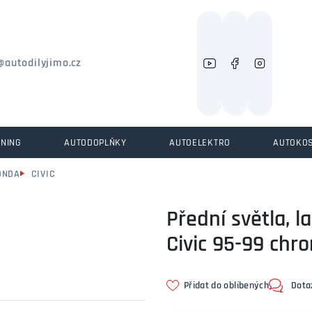
Můžeme vám pomoci něco najít?
@autodilyjimo.cz
UNING
AUTODOPLŇKY
AUTOELEKTRO
AUTOKO
ONDA
CIVIC
Přední světla, 
Civic 95-99 chr
Přidat do oblíbených
Dota