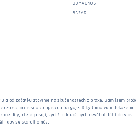
DOMÁCNOST
BAZAR
 2010 a od začátku stavíme na zkušenostech z praxe. Sám jsem pro
, co zákazníci řeší a co opravdu funguje. Díky tomu vám dokážeme 
ízíme díly, které pasují, vydrží a které bych neváhal dát i do vla
i, aby se starali o nás.