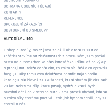
OBCHODNÍ PODMÍNKY
OCHRANA OSOBNÍCH ÚDAJŮ
KONTAKTY
REFERENCE
SPOKOJENÍ ZÁKAZNÍCI
ODSTOUPENÍ OD SMLOUVY
AUTODÍLY JIMO
E-shop autodílyjimo.cz jsme založili už v roce 2010 a od
začátku stavíme na zkušenostech z praxe. Sám jsem prošel
cestu od automechanika přes karosářskou dílnu až po výkup
a prodej aut, takže dobře vím, co zákazníci řeší a co opravdu
funguje. Díky tomu vám dokážeme poradit nejen podle
katalogu, ale hlavně ze zkušeností, které sbírám již více než
20 let. Nabízíme díly, které pasují, vydrží a které bych
neváhal dát i do vlastního auta. Jsme prostě obchod, kde se
o zákazníky staráme poctivě – tak, jak bychom chtěli, aby se
starali o nás.