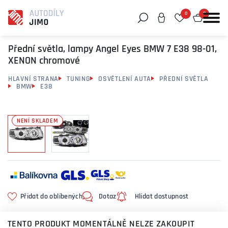
0
0
Můžeme vám pomoci něco najít?
Přední světla, lampy Angel Eyes BMW 7 E38 98-01,
XENON chromové
HLAVNÍ STRANA
TUNING
OSVĚTLENÍ AUTA
PŘEDNÍ SVĚTLA
BMW
E38
NENÍ SKLADEM
Přidat do oblíbených
Dotaz
Hlídat dostupnost
TENTO PRODUKT MOMENTÁLNĚ NELZE ZAKOUPIT