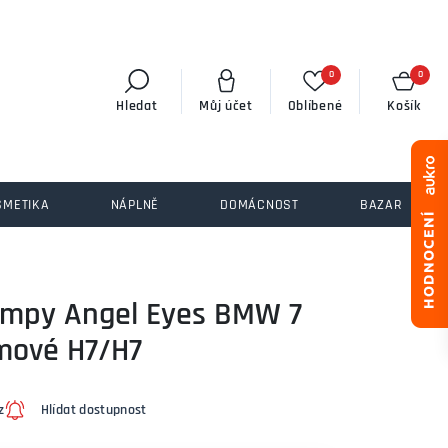
0
0
Hledat
Můj účet
Oblíbené
Košík
SMETIKA
NÁPLNĚ
DOMÁCNOST
BAZAR
lampy Angel Eyes BMW 7
omové H7/H7
z
Hlídat dostupnost