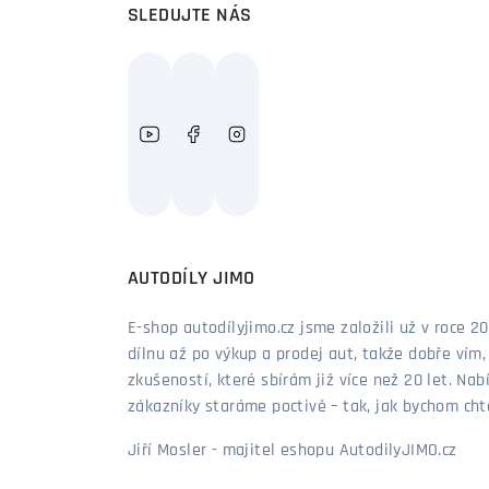
SLEDUJTE NÁS
AUTODÍLY JIMO
E-shop autodílyjimo.cz jsme založili už v roce
dílnu až po výkup a prodej aut, takže dobře vím
zkušeností, které sbírám již více než 20 let. Nab
zákazníky staráme poctivě – tak, jak bychom chtěl
Jiří Mosler - majitel eshopu AutodilyJIMO.cz