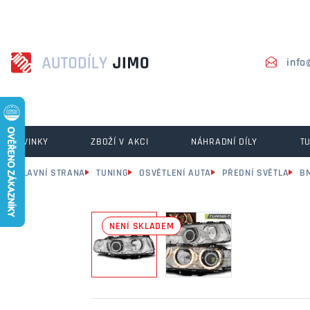
info
NOVINKY
ZBOŽÍ V AKCI
NÁHRADNÍ DÍLY
T
HLAVNÍ STRANA
TUNING
OSVĚTLENÍ AUTA
PŘEDNÍ SVĚTLA
B
NENÍ SKLADEM