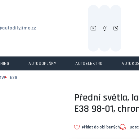
Můžeme vám pomoci něco najít?
@autodilyjimo.cz
UNING
AUTODOPLŇKY
AUTOELEKTRO
AUTOKO
MW
E38
Přední světla, 
E38 98-01, chr
Přidat do oblíbených
Dota