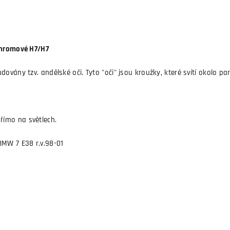
 chromové H7/H7
vány tzv. andělské oči. Tyto "oči" jsou kroužky, které svítí okolo para
ímo na světlech.
BMW 7 E38 r.v.98-01