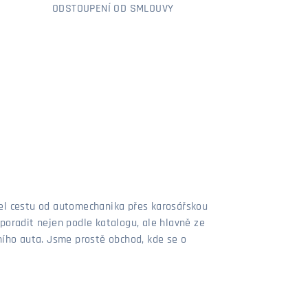
ODSTOUPENÍ OD SMLOUVY
šel cestu od automechanika přes karosářskou
poradit nejen podle katalogu, ale hlavně ze
stního auta. Jsme prostě obchod, kde se o