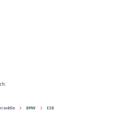
ch:
í světla
BMW
E38