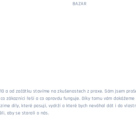
BAZAR
 2010 a od začátku stavíme na zkušenostech z praxe. Sám jsem pro
, co zákazníci řeší a co opravdu funguje. Díky tomu vám dokážeme 
ízíme díly, které pasují, vydrží a které bych neváhal dát i do vla
i, aby se starali o nás.