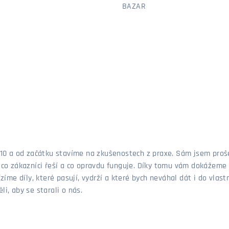
BAZAR
 2010 a od začátku stavíme na zkušenostech z praxe. Sám jsem pro
, co zákazníci řeší a co opravdu funguje. Díky tomu vám dokážeme 
ízíme díly, které pasují, vydrží a které bych neváhal dát i do vla
i, aby se starali o nás.