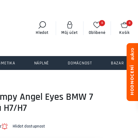
0
0
Hledat
Můj účet
Oblíbené
Košík
SMETIKA
NÁPLNĚ
DOMÁCNOST
BAZAR
lampy Angel Eyes BMW 7
á H7/H7
z
Hlídat dostupnost