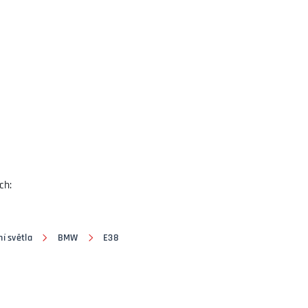
ch:
í světla
BMW
E38