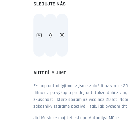
SLEDUJTE NÁS
AUTODÍLY JIMO
E-shop autodílyjimo.cz jsme založili už v roce
dílnu až po výkup a prodej aut, takže dobře vím
zkušeností, které sbírám již více než 20 let. Nab
zákazníky staráme poctivě – tak, jak bychom chtěl
Jiří Mosler - majitel eshopu AutodilyJIMO.cz