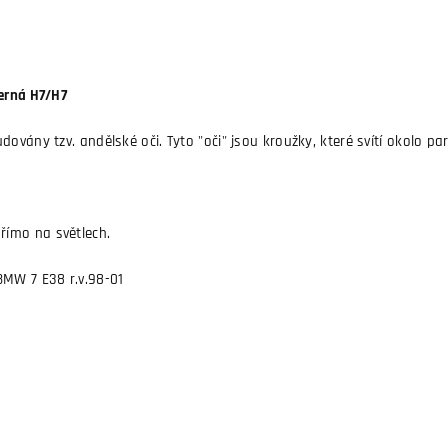
černá H7/H7
vány tzv. andělské oči. Tyto "oči" jsou kroužky, které svítí okolo para
ímo na světlech.
BMW 7 E38 r.v.98-01