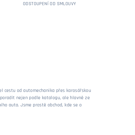
ODSTOUPENÍ OD SMLOUVY
šel cestu od automechanika přes karosářskou
poradit nejen podle katalogu, ale hlavně ze
stního auta. Jsme prostě obchod, kde se o