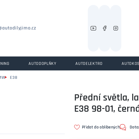
Můžeme vám pomoci něco najít?
@autodilyjimo.cz
UNING
AUTODOPLŇKY
AUTOELEKTRO
AUTOKO
MW
E38
Přední světla, 
E38 98-01, čern
Přidat do oblíbených
Dota