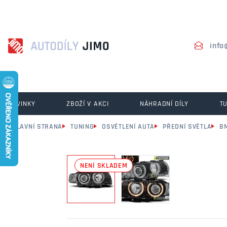
info
NOVINKY
ZBOŽÍ V AKCI
NÁHRADNÍ DÍLY
T
HLAVNÍ STRANA
TUNING
OSVĚTLENÍ AUTA
PŘEDNÍ SVĚTLA
B
NENÍ SKLADEM