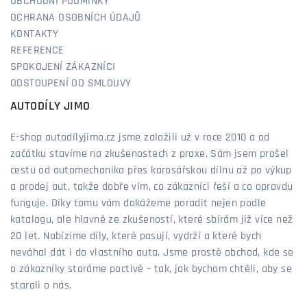
OBCHODNÍ PODMÍNKY
OCHRANA OSOBNÍCH ÚDAJŮ
KONTAKTY
REFERENCE
SPOKOJENÍ ZÁKAZNÍCI
ODSTOUPENÍ OD SMLOUVY
AUTODÍLY JIMO
E-shop autodílyjimo.cz jsme založili už v roce 2010 a od
začátku stavíme na zkušenostech z praxe. Sám jsem prošel
cestu od automechanika přes karosářskou dílnu až po výkup
a prodej aut, takže dobře vím, co zákazníci řeší a co opravdu
funguje. Díky tomu vám dokážeme poradit nejen podle
katalogu, ale hlavně ze zkušeností, které sbírám již více než
20 let. Nabízíme díly, které pasují, vydrží a které bych
neváhal dát i do vlastního auta. Jsme prostě obchod, kde se
o zákazníky staráme poctivě – tak, jak bychom chtěli, aby se
starali o nás.