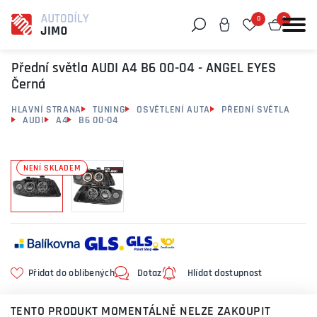
0
0
Můžeme vám pomoci něco najít?
Přední světla AUDI A4 B6 00-04 - ANGEL EYES
Černá
HLAVNÍ STRANA
TUNING
OSVĚTLENÍ AUTA
PŘEDNÍ SVĚTLA
AUDI
A4
B6 00-04
NENÍ SKLADEM
Přidat do oblíbených
Dotaz
Hlídat dostupnost
TENTO PRODUKT MOMENTÁLNĚ NELZE ZAKOUPIT