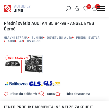
0
0
Můžeme vám pomoci něco najít?
Přední světla AUDI A4 B5 94-99 - ANGEL EYES
Černá
HLAVNÍ STRANA
TUNING
OSVĚTLENÍ AUTA
PŘEDNÍ SVĚTLA
AUDI
A4
B5 94-00
NENÍ SKLADEM
Přidat do oblíbených
Dotaz
Hlídat dostupnost
TENTO PRODUKT MOMENTÁLNĚ NELZE ZAKOUPIT