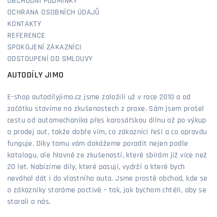
OBCHODNÍ PODMÍNKY
OCHRANA OSOBNÍCH ÚDAJŮ
KONTAKTY
REFERENCE
SPOKOJENÍ ZÁKAZNÍCI
ODSTOUPENÍ OD SMLOUVY
AUTODÍLY JIMO
E-shop autodílyjimo.cz jsme založili už v roce 2010 a od
začátku stavíme na zkušenostech z praxe. Sám jsem prošel
cestu od automechanika přes karosářskou dílnu až po výkup
a prodej aut, takže dobře vím, co zákazníci řeší a co opravdu
funguje. Díky tomu vám dokážeme poradit nejen podle
katalogu, ale hlavně ze zkušeností, které sbírám již více než
20 let. Nabízíme díly, které pasují, vydrží a které bych
neváhal dát i do vlastního auta. Jsme prostě obchod, kde se
o zákazníky staráme poctivě – tak, jak bychom chtěli, aby se
starali o nás.