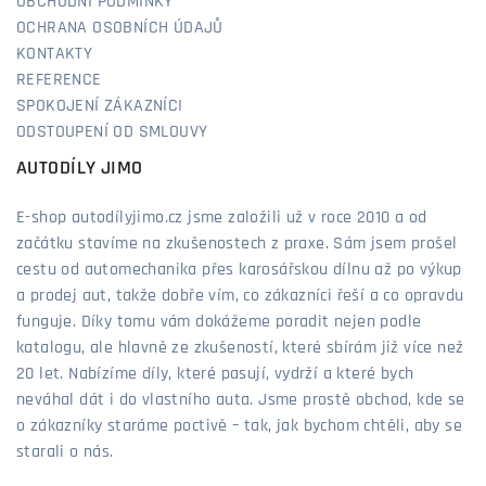
OBCHODNÍ PODMÍNKY
OCHRANA OSOBNÍCH ÚDAJŮ
KONTAKTY
REFERENCE
SPOKOJENÍ ZÁKAZNÍCI
ODSTOUPENÍ OD SMLOUVY
AUTODÍLY JIMO
E-shop autodílyjimo.cz jsme založili už v roce 2010 a od
začátku stavíme na zkušenostech z praxe. Sám jsem prošel
cestu od automechanika přes karosářskou dílnu až po výkup
a prodej aut, takže dobře vím, co zákazníci řeší a co opravdu
funguje. Díky tomu vám dokážeme poradit nejen podle
katalogu, ale hlavně ze zkušeností, které sbírám již více než
20 let. Nabízíme díly, které pasují, vydrží a které bych
neváhal dát i do vlastního auta. Jsme prostě obchod, kde se
o zákazníky staráme poctivě – tak, jak bychom chtěli, aby se
starali o nás.