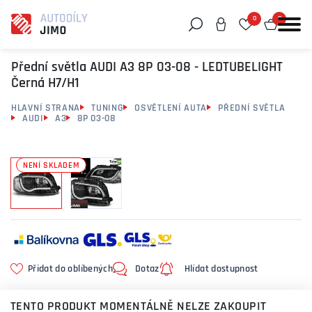
0
0
Můžeme vám pomoci něco najít?
Přední světla AUDI A3 8P 03-08 - LEDTUBELIGHT
Černá H7/H1
HLAVNÍ STRANA
TUNING
OSVĚTLENÍ AUTA
PŘEDNÍ SVĚTLA
AUDI
A3
8P 03-08
NENÍ SKLADEM
Přidat do oblíbených
Dotaz
Hlídat dostupnost
TENTO PRODUKT MOMENTÁLNĚ NELZE ZAKOUPIT