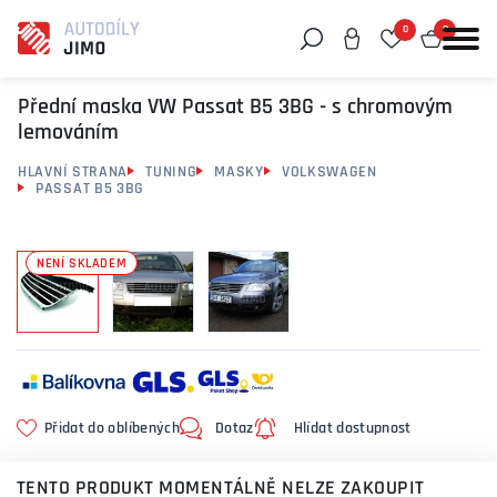
0
0
Můžeme vám pomoci něco najít?
Přední maska VW Passat B5 3BG - s chromovým
lemováním
HLAVNÍ STRANA
TUNING
MASKY
VOLKSWAGEN
PASSAT B5 3BG
NENÍ SKLADEM
Přidat do oblíbených
Dotaz
Hlídat dostupnost
TENTO PRODUKT MOMENTÁLNĚ NELZE ZAKOUPIT