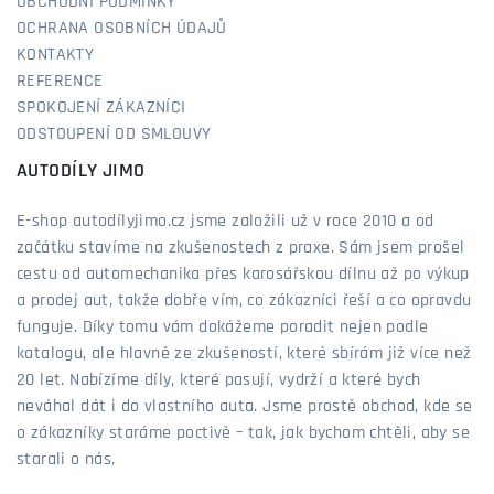
OBCHODNÍ PODMÍNKY
OCHRANA OSOBNÍCH ÚDAJŮ
KONTAKTY
REFERENCE
SPOKOJENÍ ZÁKAZNÍCI
ODSTOUPENÍ OD SMLOUVY
AUTODÍLY JIMO
E-shop autodílyjimo.cz jsme založili už v roce 2010 a od
začátku stavíme na zkušenostech z praxe. Sám jsem prošel
cestu od automechanika přes karosářskou dílnu až po výkup
a prodej aut, takže dobře vím, co zákazníci řeší a co opravdu
funguje. Díky tomu vám dokážeme poradit nejen podle
katalogu, ale hlavně ze zkušeností, které sbírám již více než
20 let. Nabízíme díly, které pasují, vydrží a které bych
neváhal dát i do vlastního auta. Jsme prostě obchod, kde se
o zákazníky staráme poctivě – tak, jak bychom chtěli, aby se
starali o nás.