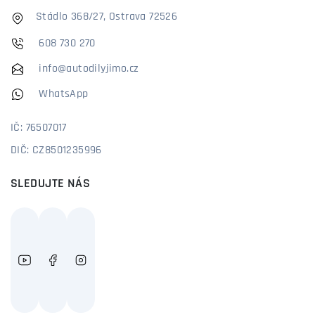
Stádlo 368/27, Ostrava 72526
608 730 270
info@autodilyjimo.cz
WhatsApp
IČ: 76507017
DIČ: CZ8501235996
SLEDUJTE NÁS