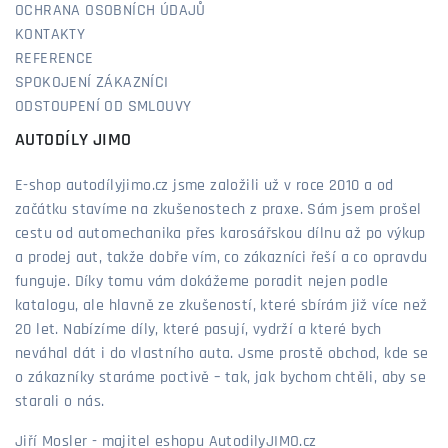
OCHRANA OSOBNÍCH ÚDAJŮ
KONTAKTY
REFERENCE
SPOKOJENÍ ZÁKAZNÍCI
ODSTOUPENÍ OD SMLOUVY
AUTODÍLY JIMO
E-shop autodílyjimo.cz jsme založili už v roce 2010 a od
začátku stavíme na zkušenostech z praxe. Sám jsem prošel
cestu od automechanika přes karosářskou dílnu až po výkup
a prodej aut, takže dobře vím, co zákazníci řeší a co opravdu
funguje. Díky tomu vám dokážeme poradit nejen podle
katalogu, ale hlavně ze zkušeností, které sbírám již více než
20 let. Nabízíme díly, které pasují, vydrží a které bych
neváhal dát i do vlastního auta. Jsme prostě obchod, kde se
o zákazníky staráme poctivě – tak, jak bychom chtěli, aby se
starali o nás.
Jiří Mosler - majitel eshopu AutodilyJIMO.cz