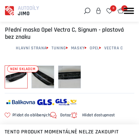
0
0
Můžeme vám pomoci něco najít?
Přední maska Opel Vectra C, Signum - plastová
bez znaku
HLAVNÍ STRANA
TUNING
MASKY
OPEL
VECTRA C
NENÍ SKLADEM
Přidat do oblíbených
Dotaz
Hlídat dostupnost
TENTO PRODUKT MOMENTÁLNĚ NELZE ZAKOUPIT