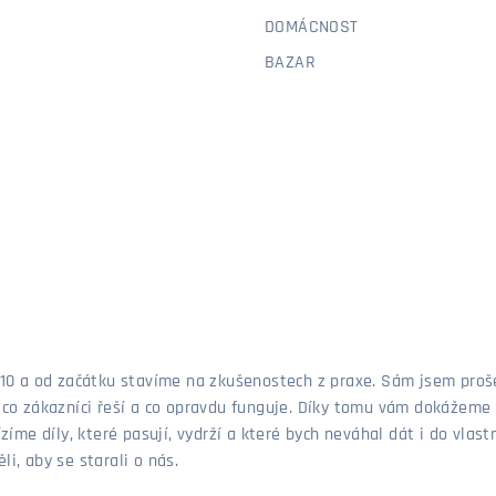
DOMÁCNOST
BAZAR
 2010 a od začátku stavíme na zkušenostech z praxe. Sám jsem pro
, co zákazníci řeší a co opravdu funguje. Díky tomu vám dokážeme 
ízíme díly, které pasují, vydrží a které bych neváhal dát i do vla
i, aby se starali o nás.