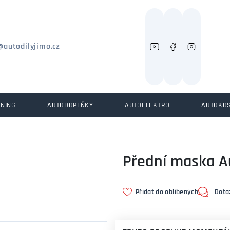
Můžeme vám pomoci něco najít?
@autodilyjimo.cz
UNING
AUTODOPLŇKY
AUTOELEKTRO
AUTOKO
Přední maska A
Přidat do oblíbených
Dota