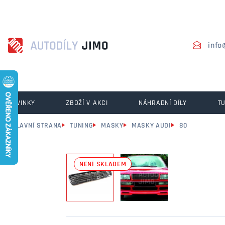
info
NOVINKY
ZBOŽÍ V AKCI
NÁHRADNÍ DÍLY
T
HLAVNÍ STRANA
TUNING
MASKY
MASKY AUDI
80
NENÍ SKLADEM