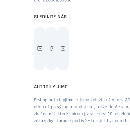
DIČ: CZ8501235996
SLEDUJTE NÁS
AUTODÍLY JIMO
E-shop autodílyjimo.cz jsme založili už v roce
dílnu až po výkup a prodej aut, takže dobře vím
zkušeností, které sbírám již více než 20 let. Nab
zákazníky staráme poctivě – tak, jak bychom chtěl