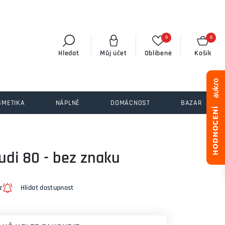
0
0
Hledat
Můj účet
Oblíbené
Košík
SMETIKA
NÁPLNĚ
DOMÁCNOST
BAZAR
udi 80 - bez znaku
z
Hlídat dostupnost