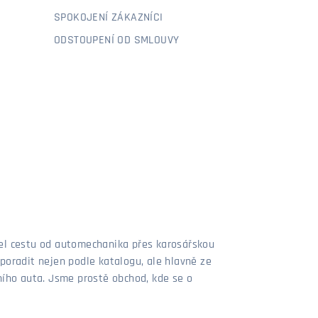
SPOKOJENÍ ZÁKAZNÍCI
ODSTOUPENÍ OD SMLOUVY
šel cestu od automechanika přes karosářskou
poradit nejen podle katalogu, ale hlavně ze
stního auta. Jsme prostě obchod, kde se o