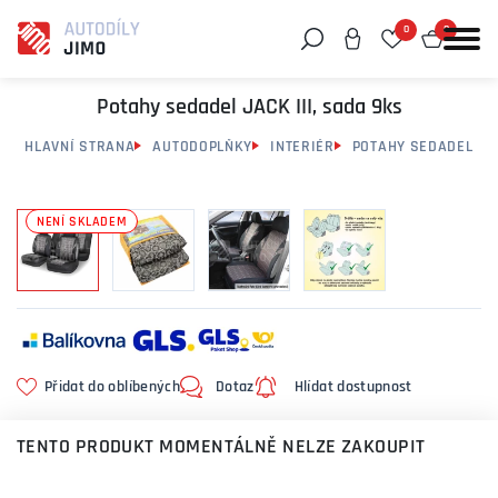
0
0
Můžeme vám pomoci něco najít?
Potahy sedadel JACK III, sada 9ks
HLAVNÍ STRANA
AUTODOPLŇKY
INTERIÉR
POTAHY SEDADEL
NENÍ SKLADEM
Přidat do oblíbených
Dotaz
Hlídat dostupnost
TENTO PRODUKT MOMENTÁLNĚ NELZE ZAKOUPIT