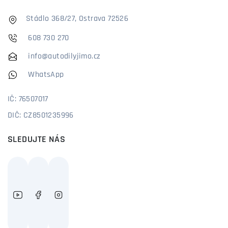
Stádlo 368/27, Ostrava 72526
608 730 270
info@autodilyjimo.cz
WhatsApp
IČ: 76507017
DIČ: CZ8501235996
SLEDUJTE NÁS