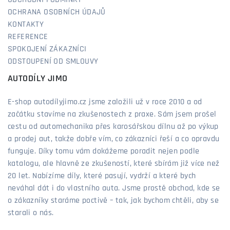
OBCHODNÍ PODMÍNKY
OCHRANA OSOBNÍCH ÚDAJŮ
KONTAKTY
REFERENCE
SPOKOJENÍ ZÁKAZNÍCI
ODSTOUPENÍ OD SMLOUVY
AUTODÍLY JIMO
E-shop autodílyjimo.cz jsme založili už v roce 2010 a od
začátku stavíme na zkušenostech z praxe. Sám jsem prošel
cestu od automechanika přes karosářskou dílnu až po výkup
a prodej aut, takže dobře vím, co zákazníci řeší a co opravdu
funguje. Díky tomu vám dokážeme poradit nejen podle
katalogu, ale hlavně ze zkušeností, které sbírám již více než
20 let. Nabízíme díly, které pasují, vydrží a které bych
neváhal dát i do vlastního auta. Jsme prostě obchod, kde se
o zákazníky staráme poctivě – tak, jak bychom chtěli, aby se
starali o nás.