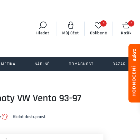
0
0
Hledat
Můj účet
Oblíbené
Košík
SMETIKA
NÁPLNĚ
DOMÁCNOST
BAZAR
poty VW Vento 93-97
z
Hlídat dostupnost