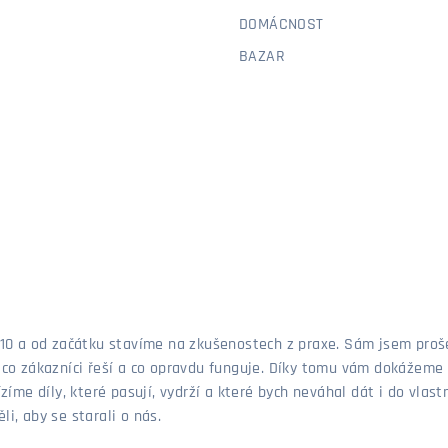
DOMÁCNOST
BAZAR
 2010 a od začátku stavíme na zkušenostech z praxe. Sám jsem pro
, co zákazníci řeší a co opravdu funguje. Díky tomu vám dokážeme 
ízíme díly, které pasují, vydrží a které bych neváhal dát i do vla
i, aby se starali o nás.