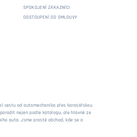
SPOKOJENÍ ZÁKAZNÍCI
ODSTOUPENÍ OD SMLOUVY
šel cestu od automechanika přes karosářskou
poradit nejen podle katalogu, ale hlavně ze
stního auta. Jsme prostě obchod, kde se o