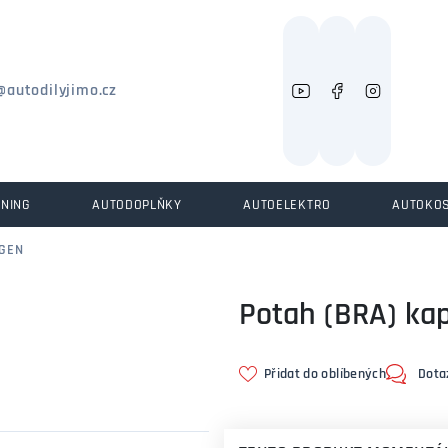
Můžeme vám pomoci něco najít?
@autodilyjimo.cz
UNING
AUTODOPLŇKY
AUTOELEKTRO
AUTOKO
GEN
Potah (BRA) ka
Přidat do oblíbených
Dota