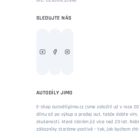
DIČ: CZ8501235996
SLEDUJTE NÁS
AUTODÍLY JIMO
E-shop autodílyjimo.cz jsme založili už v roce
dílnu až po výkup a prodej aut, takže dobře vím
zkušeností, které sbírám již více než 20 let. Nab
zákazníky staráme poctivě – tak, jak bychom chtěl