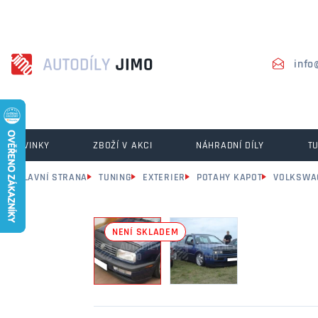
info
NOVINKY
ZBOŽÍ V AKCI
NÁHRADNÍ DÍLY
T
HLAVNÍ STRANA
TUNING
EXTERIER
POTAHY KAPOT
VOLKSWA
NENÍ SKLADEM