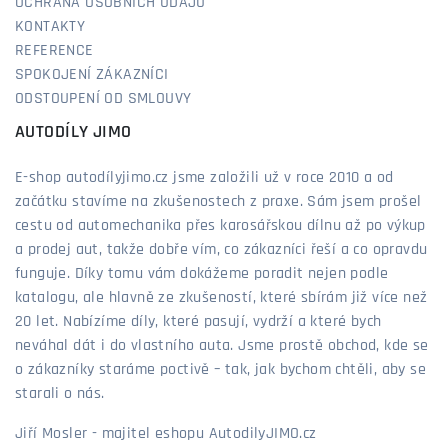
OCHRANA OSOBNÍCH ÚDAJŮ
KONTAKTY
REFERENCE
SPOKOJENÍ ZÁKAZNÍCI
ODSTOUPENÍ OD SMLOUVY
AUTODÍLY JIMO
E-shop autodílyjimo.cz jsme založili už v roce 2010 a od
začátku stavíme na zkušenostech z praxe. Sám jsem prošel
cestu od automechanika přes karosářskou dílnu až po výkup
a prodej aut, takže dobře vím, co zákazníci řeší a co opravdu
funguje. Díky tomu vám dokážeme poradit nejen podle
katalogu, ale hlavně ze zkušeností, které sbírám již více než
20 let. Nabízíme díly, které pasují, vydrží a které bych
neváhal dát i do vlastního auta. Jsme prostě obchod, kde se
o zákazníky staráme poctivě – tak, jak bychom chtěli, aby se
starali o nás.
Jiří Mosler - majitel eshopu AutodilyJIMO.cz