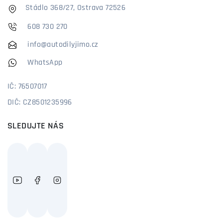
Stádlo 368/27, Ostrava 72526
608 730 270
info@autodilyjimo.cz
WhatsApp
IČ: 76507017
DIČ: CZ8501235996
SLEDUJTE NÁS