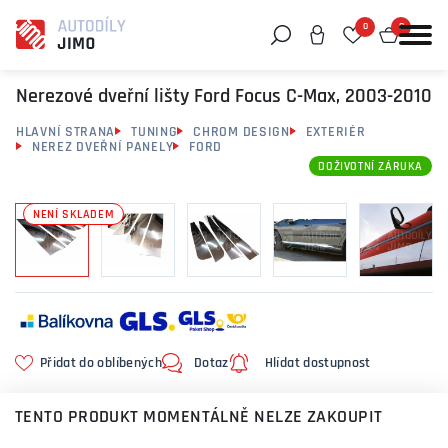
0
0
Můžeme vám pomoci něco najít?
Nerezové dveřní lišty Ford Focus C-Max, 2003-2010
HLAVNÍ STRANA
TUNING
CHROM DESIGN
EXTERIÉR
NEREZ DVEŘNÍ PANELY
FORD
DOŽIVOTNÍ ZÁRUKA
NENÍ SKLADEM
Přidat do oblíbených
Dotaz
Hlídat dostupnost
TENTO PRODUKT MOMENTÁLNĚ NELZE ZAKOUPIT